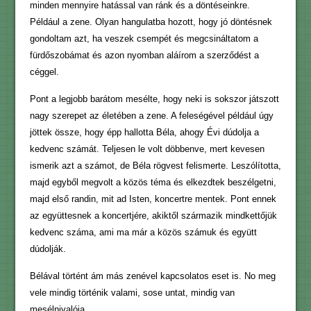
minden mennyire hatással van ránk és a döntéseinkre.
Például a zene. Olyan hangulatba hozott, hogy jó döntésnek
gondoltam azt, ha veszek csempét és megcsináltatom a
fürdőszobámat és azon nyomban aláírom a szerződést a
céggel.
Pont a legjobb barátom mesélte, hogy neki is sokszor játszott
nagy szerepet az életében a zene. A feleségével például úgy
jöttek össze, hogy épp hallotta Béla, ahogy Évi dúdolja a
kedvenc számát. Teljesen le volt döbbenve, mert kevesen
ismerik azt a számot, de Béla rögvest felismerte. Leszólította,
majd egyből megvolt a közös téma és elkezdtek beszélgetni,
majd első randin, mit ad Isten, koncertre mentek. Pont ennek
az együttesnek a koncertjére, akiktől származik mindkettőjük
kedvenc száma, ami ma már a közös számuk és együtt
dúdolják.
Bélával történt ám más zenével kapcsolatos eset is. No meg
vele mindig történik valami, sose untat, mindig van
mesélnivalója.