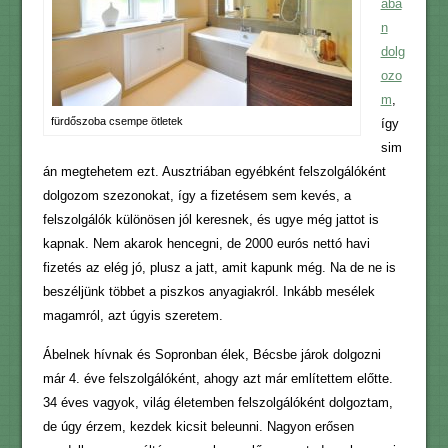
ába
n
dolg
ozo
m
,
fürdőszoba csempe ötletek
így
sim
án megtehetem ezt. Ausztriában egyébként felszolgálóként
dolgozom szezonokat, így a fizetésem sem kevés, a
felszolgálók különösen jól keresnek, és ugye még jattot is
kapnak. Nem akarok hencegni, de 2000 eurós nettó havi
fizetés az elég jó, plusz a jatt, amit kapunk még. Na de ne is
beszéljünk többet a piszkos anyagiakról. Inkább mesélek
magamról, azt úgyis szeretem.
Ábelnek hívnak és Sopronban élek, Bécsbe járok dolgozni
már 4. éve felszolgálóként, ahogy azt már említettem előtte.
34 éves vagyok, világ életemben felszolgálóként dolgoztam,
de úgy érzem, kezdek kicsit beleunni. Nagyon erősen