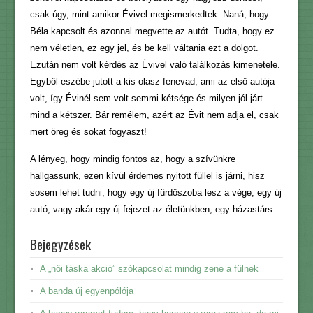
csak úgy, mint amikor Évivel megismerkedtek. Naná, hogy
Béla kapcsolt és azonnal megvette az autót. Tudta, hogy ez
nem véletlen, ez egy jel, és be kell váltania ezt a dolgot.
Ezután nem volt kérdés az Évivel való találkozás kimenetele.
Egyből eszébe jutott a kis olasz fenevad, ami az első autója
volt, így Évinél sem volt semmi kétsége és milyen jól járt
mind a kétszer. Bár remélem, azért az Évit nem adja el, csak
mert öreg és sokat fogyaszt!
A lényeg, hogy mindig fontos az, hogy a szívünkre
hallgassunk, ezen kívül érdemes nyitott füllel is járni, hisz
sosem lehet tudni, hogy egy új fürdőszoba lesz a vége, egy új
autó, vagy akár egy új fejezet az életünkben, egy házastárs.
Bejegyzések
A „női táska akció” szókapcsolat mindig zene a fülnek
A banda új egyenpólója