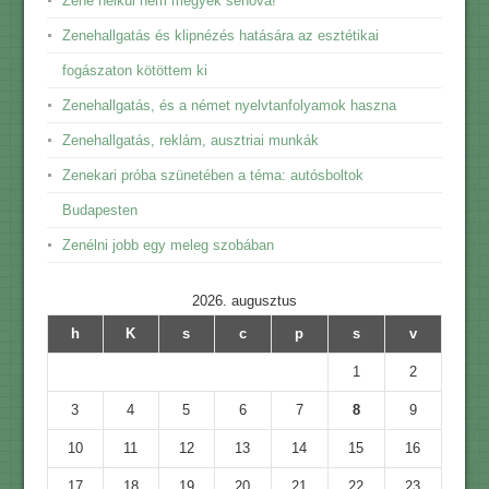
Zene nélkül nem megyek sehova!
Zenehallgatás és klipnézés hatására az esztétikai
fogászaton kötöttem ki
Zenehallgatás, és a német nyelvtanfolyamok haszna
Zenehallgatás, reklám, ausztriai munkák
Zenekari próba szünetében a téma: autósboltok
Budapesten
Zenélni jobb egy meleg szobában
2026. augusztus
h
K
s
c
p
s
v
1
2
3
4
5
6
7
8
9
10
11
12
13
14
15
16
17
18
19
20
21
22
23