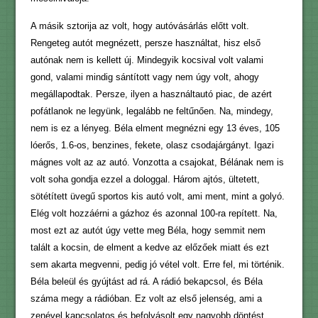
A másik sztorija az volt, hogy autóvásárlás előtt volt.
Rengeteg autót megnézett, persze használtat, hisz első
autónak nem is kellett új. Mindegyik kocsival volt valami
gond, valami mindig sántított vagy nem úgy volt, ahogy
megállapodtak. Persze, ilyen a használtautó piac, de azért
pofátlanok ne legyünk, legalább ne feltűnően. Na, mindegy,
nem is ez a lényeg. Béla elment megnézni egy 13 éves, 105
lóerős, 1.6-os, benzines, fekete, olasz csodajárgányt. Igazi
mágnes volt az az autó. Vonzotta a csajokat, Bélának nem is
volt soha gondja ezzel a dologgal. Három ajtós, ültetett,
sötétített üvegű sportos kis autó volt, ami ment, mint a golyó.
Elég volt hozzáérni a gázhoz és azonnal 100-ra repített. Na,
most ezt az autót úgy vette meg Béla, hogy semmit nem
talált a kocsin, de elment a kedve az előzőek miatt és ezt
sem akarta megvenni, pedig jó vétel volt. Erre fel, mi történik.
Béla beleül és gyújtást ad rá. A rádió bekapcsol, és Béla
száma megy a rádióban. Ez volt az első jelenség, ami a
zenével kapcsolatos és befolyásolt egy nagyobb döntést,