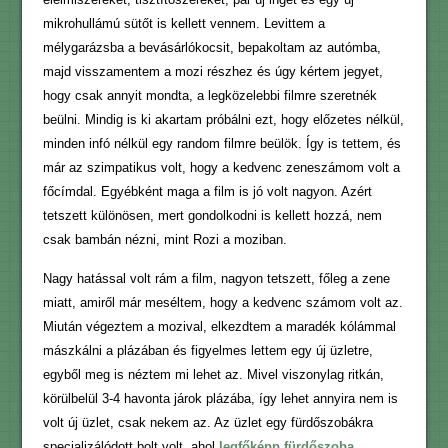
mikrohullámú sütőt is kellett vennem. Levittem a
mélygarázsba a bevásárlókocsit, bepakoltam az autómba,
majd visszamentem a mozi részhez és úgy kértem jegyet,
hogy csak annyit mondta, a legközelebbi filmre szeretnék
beülni. Mindig is ki akartam próbálni ezt, hogy előzetes nélkül,
minden infó nélkül egy random filmre beülök. Így is tettem, és
már az szimpatikus volt, hogy a kedvenc zeneszámom volt a
főcímdal. Egyébként maga a film is jó volt nagyon. Azért
tetszett különösen, mert gondolkodni is kellett hozzá, nem
csak bambán nézni, mint Rozi a moziban.
Nagy hatással volt rám a film, nagyon tetszett, főleg a zene
miatt, amiről már meséltem, hogy a kedvenc számom volt az.
Miután végeztem a mozival, elkezdtem a maradék kólámmal
mászkálni a plázában és figyelmes lettem egy új üzletre,
egyből meg is néztem mi lehet az. Mivel viszonylag ritkán,
körülbelül 3-4 havonta járok plázába, így lehet annyira nem is
volt új üzlet, csak nekem az. Az üzlet egy fürdőszobákra
specializálódott bolt volt, ahol
legfőképp fürdőszoba