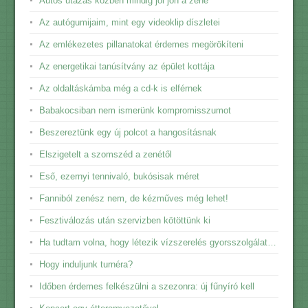
Autós utazás közben mindig jól jön a zene
Az autógumijaim, mint egy videoklip díszletei
Az emlékezetes pillanatokat érdemes megörökíteni
Az energetikai tanúsítvány az épület kottája
Az oldaltáskámba még a cd-k is elférnek
Babakocsiban nem ismerünk kompromisszumot
Beszereztünk egy új polcot a hangosításnak
Elszigetelt a szomszéd a zenétől
Eső, ezernyi tennivaló, bukósisak méret
Fanniból zenész nem, de kézműves még lehet!
Fesztiválozás után szervizben kötöttünk ki
Ha tudtam volna, hogy létezik vízszerelés gyorsszolgálat…
Hogy induljunk turnéra?
Időben érdemes felkészülni a szezonra: új fűnyíró kell