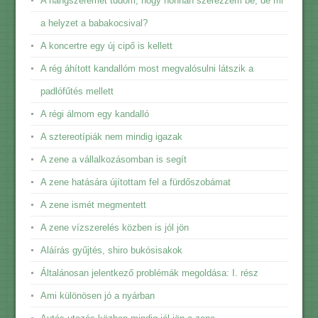
A hangszeremet tudom, hogy honnan szerezzem be, de mi
a helyzet a babakocsival?
A koncertre egy új cipő is kellett
A rég áhított kandallóm most megvalósulni látszik a
padlófűtés mellett
A régi álmom egy kandalló
A sztereotípiák nem mindig igazak
A zene a vállalkozásomban is segít
A zene hatására újítottam fel a fürdőszobámat
A zene ismét megmentett
A zene vízszerelés közben is jól jön
Aláírás gyűjtés, shiro bukósisakok
Általánosan jelentkező problémák megoldása: I. rész
Ami különösen jó a nyárban