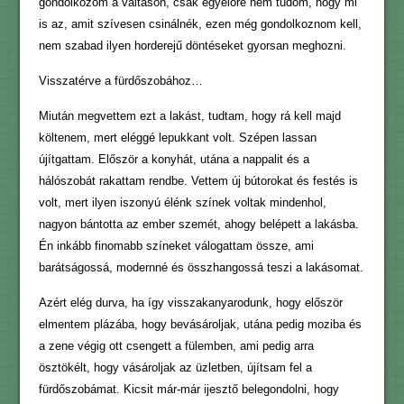
gondolkozom a váltáson, csak egyelőre nem tudom, hogy mi
is az, amit szívesen csinálnék, ezen még gondolkoznom kell,
nem szabad ilyen horderejű döntéseket gyorsan meghozni.
Visszatérve a fürdőszobához…
Miután megvettem ezt a lakást, tudtam, hogy rá kell majd
költenem, mert eléggé lepukkant volt. Szépen lassan
újítgattam. Először a konyhát, utána a nappalit és a
hálószobát rakattam rendbe. Vettem új bútorokat és festés is
volt, mert ilyen iszonyú élénk színek voltak mindenhol,
nagyon bántotta az ember szemét, ahogy belépett a lakásba.
Én inkább finomabb színeket válogattam össze, ami
barátságossá, modernné és összhangossá teszi a lakásomat.
Azért elég durva, ha így visszakanyarodunk, hogy először
elmentem plázába, hogy bevásároljak, utána pedig moziba és
a zene végig ott csengett a fülemben, ami pedig arra
ösztökélt, hogy vásároljak az üzletben, újítsam fel a
fürdőszobámat. Kicsit már-már ijesztő belegondolni, hogy