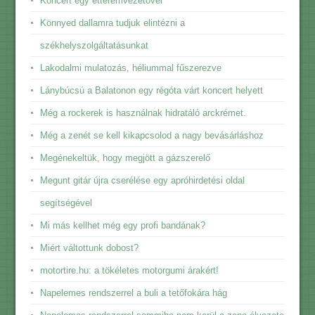
Koncert egy étteremvezetővel
Könnyed dallamra tudjuk elintézni a
székhelyszolgáltatásunkat
Lakodalmi mulatozás, héliummal fűszerezve
Lánybúcsú a Balatonon egy régóta várt koncert helyett
Még a rockerek is használnak hidratáló arckrémet.
Még a zenét se kell kikapcsolod a nagy bevásárláshoz
Megénekeltük, hogy megjött a gázszerelő
Megunt gitár újra cserélése egy apróhirdetési oldal
segítségével
Mi más kellhet még egy profi bandának?
Miért váltottunk dobost?
motortire.hu: a tökéletes motorgumi árakért!
Napelemes rendszerrel a buli a tetőfokára hág