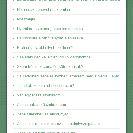
Napelemes rendszerrel semmibe nem kerül a zene élvezete
Nem csak zenével él az ember
Nosztalgia
Nyaralás tervezése, napelem szerelés
Pannonsafe a tanítványom ajánlásával
Profi cég, székhellyel – otthonról
Szeletelő gép kellett az induló kisboltomba
Szem körüli ekcéma és sötét karikák?
Születésnapi zenélés közben ismertem meg a Selfie Gépet
Ti tudtok zene alatt gondolkozni?
Van egy rossz szokásom
Zene csak a műszakom után
Zene füleimnek az angol nyelv
Zene lesz a füleinknek ez a székhelyszolgáltató