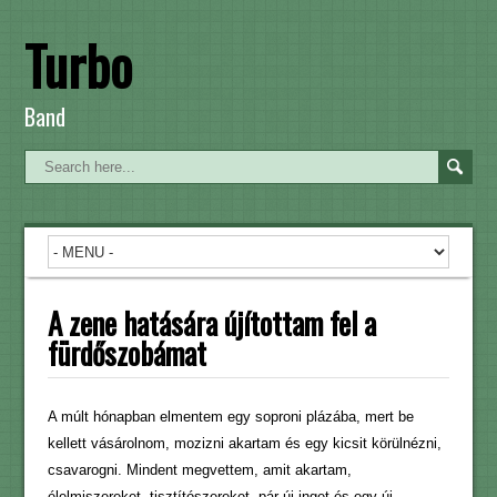
Turbo
Band
A zene hatására újítottam fel a
fürdőszobámat
A múlt hónapban elmentem egy soproni plázába, mert be
kellett vásárolnom, mozizni akartam és egy kicsit körülnézni,
csavarogni. Mindent megvettem, amit akartam,
élelmiszereket, tisztítószereket, pár új inget és egy új