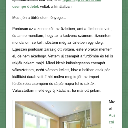
csempe ötletek
voltak a kínálatban.
Most jön a történetem lényege…
Pontosan az a zene szólt az üzletben, ami a filmben is volt,
és amire mondtam, hogy az a kedvenc számom. Szerintem
mondanom se kell, időztem még az üzletben egy ideig.
Egészen pontosan zárásig ott voltam, este 9 órakor mentem
el, de nem akárhogy. Vettem új csempét a fürdőmbe és fel is
rakják nekem majd. Mivel kicsit különlegesebb csempét
választottam, ezért várnom kellett, hisz a boltban csak pár,
kiállítási darab volt.2 hét múlva meg is jött az import
fürdőszoba csempém és rá pár napra fel is rakták.
Választottam mellé egy új kádat is, ha már ott jártam.
Miv
el
Aus
ztri