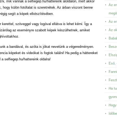
ni, mik vannak a selfiegep.hu/hattereink aloldalon, mert akkor
Az em
k, hogy külön fotófalat is szeretnétek. Az árban viszont benne
megör
végig segít a képek elkészítésében.
Az en
erettel, szöveggel vagy logóval ellátva is lehet kérni. Így a
Az ol
kizárólag az eseményre szabott képek készülhetnek, amiket
ghívottakhoz.
Baba
ltunk a bandával, és azóta is jókat nevetünk a végeredményen.
Besze
encia képeket és videókat is fogtok találni! Ha pedig a háttereket
Elszi
a selfiegep.hu/hattereink oldalra!
Eső, 
Fanni
Feszt
Ha tu
gyor
Hogy 
Időbe