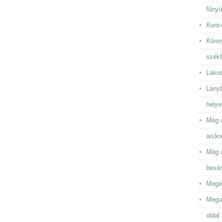
fűnyír
Konce
Könny
székh
Lakod
Lányb
helye
Még a
arckr
Még a
bevá
Megén
Megun
oldal