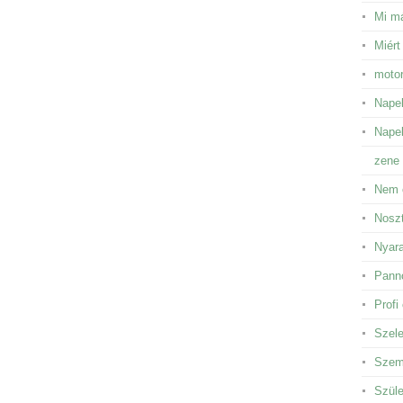
Mi má
Miért
motor
Napel
Napel
zene 
Nem 
Noszt
Nyara
Panno
Profi
Szele
Szem 
Szüle