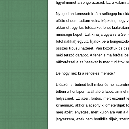
figyelmemet a zongorázásról. Ez a valami a
Nyugodtan keressetek rá a selfiegep.hu olda
előtte el sem tudtam volna képzelni, hogy 
akkor ott egy kis fotósarkot lehet kialakí
minőségű képet. Ezt kínálja ugyanis a Self
fotófalakkal) együtt. Írjátok be a böngészőb
összes típusú hátteret. Van közöttük csics
neki tetsző darabot. A fehér, sima fotófal 
ráfizetéssel a színeseket is meg tudjátok re
De hogy néz ki a rendelés menete?
Először is, tudnod kell mikor és hol szeretn
tölteni a honlapon található űrlapot, aminé
helyszínét. Ez azért fontos, mert eszerint l
kimenniük, akkor alacsony kilométerdíjak for
meg azért lényeges, mert külön ára van a 4,
jegyezzem, ezek nem horribilis díjak, szerin