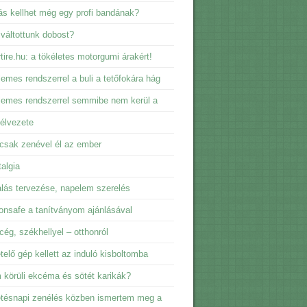
s kellhet még egy profi bandának?
 váltottunk dobost?
tire.hu: a tökéletes motorgumi árakért!
emes rendszerrel a buli a tetőfokára hág
emes rendszerrel semmibe nem kerül a
élvezete
csak zenével él az ember
algia
lás tervezése, napelem szerelés
nsafe a tanítványom ajánlásával
 cég, székhellyel – otthonról
telő gép kellett az induló kisboltomba
körüli ekcéma és sötét karikák?
tésnapi zenélés közben ismertem meg a