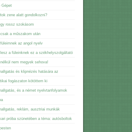
e Gépet
dtok zene alatt gondolkozni?
egy rossz szokásom
 csak a műszakom után
füleimnek az angol nyelv
lesz a füleinknek ez a székhelyszolgáltató
 nélkül nem megyek sehova!
allgatás és klipnézés hatására az
tikai fogászaton kötöttem ki
allgatás, és a német nyelvtanfolyamok
na
allgatás, reklám, ausztriai munkák
ari próba szünetében a téma: autósboltok
pesten