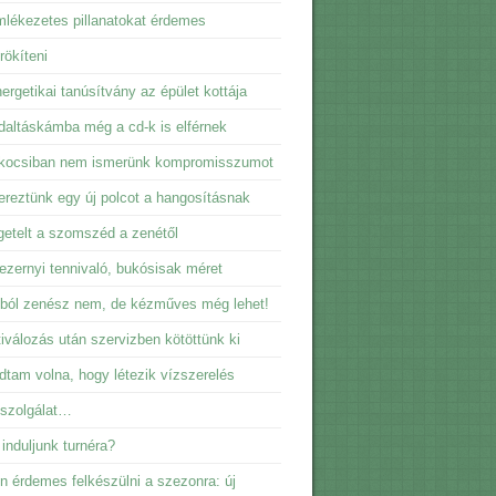
lékezetes pillanatokat érdemes
ökíteni
ergetikai tanúsítvány az épület kottája
daltáskámba még a cd-k is elférnek
kocsiban nem ismerünk kompromisszumot
reztünk egy új polcot a hangosításnak
getelt a szomszéd a zenétől
ezernyi tennivaló, bukósisak méret
ból zenész nem, de kézműves még lehet!
iválozás után szervizben kötöttünk ki
dtam volna, hogy létezik vízszerelés
sszolgálat…
induljunk turnéra?
n érdemes felkészülni a szezonra: új