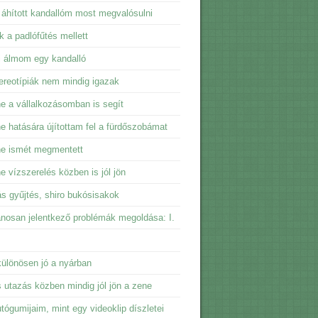
 áhított kandallóm most megvalósulni
ik a padlófűtés mellett
i álmom egy kandalló
ereotípiák nem mindig igazak
e a vállalkozásomban is segít
e hatására újítottam fel a fürdőszobámat
ne ismét megmentett
e vízszerelés közben is jól jön
ás gyűjtés, shiro bukósisakok
ánosan jelentkező problémák megoldása: I.
ülönösen jó a nyárban
 utazás közben mindig jól jön a zene
tógumijaim, mint egy videoklip díszletei