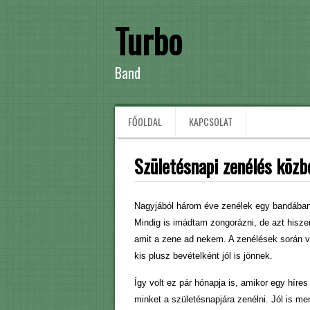
Turbo
Band
FŐOLDAL
KAPCSOLAT
Születésnapi zenélés közb
Nagyjából három éve zenélek egy bandában,
Mindig is imádtam zongorázni, de azt hisze
amit a zene ad nekem. A zenélések során 
kis plusz bevételként jól is jönnek.
Így volt ez pár hónapja is, amikor egy hí
minket a születésnapjára zenélni. Jól is men