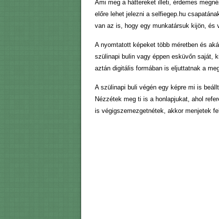
Ami meg a háttereket illeti, érdemes megnéz
előre lehet jelezni a selfiegep.hu csapatána
van az is, hogy egy munkatársuk kijön, és 
A nyomtatott képeket több méretben és akár k
szülinapi bulin vagy éppen esküvőn saját, 
aztán digitális formában is eljuttatnak a me
A szülinapi buli végén egy képre mi is beál
Nézzétek meg ti is a honlapjukat, ahol refer
is végigszemezgetnétek, akkor menjetek fel 