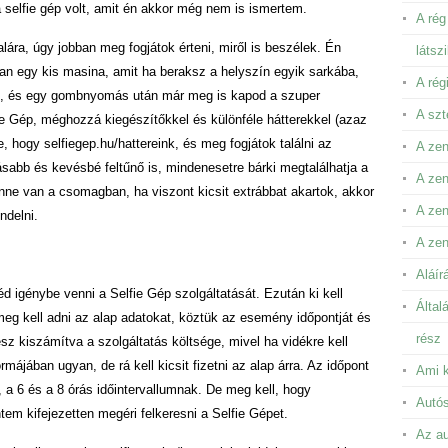
 selfie gép volt, amit én akkor még nem is ismertem.
A rég
lára, úgy jobban meg fogjátok érteni, miről is beszélek. Én
látsz
van egy kis masina, amit ha beraksz a helyszín egyik sarkába,
A rég
tani, és egy gombnyomás után már meg is kapod a szuper
A szt
ie Gép, méghozzá kiegészítőkkel és különféle hátterekkel (azaz
e, hogy selfiegep.hu/hattereink, és meg fogjátok találni az
A zen
ásabb és kevésbé feltűnő is, mindenesetre bárki megtalálhatja a
A zen
benne van a csomagban, ha viszont kicsit extrábbat akartok, akkor
A ze
ndelni.
A zen
Aláír
éd igénybe venni a Selfie Gép szolgáltatását. Ezután ki kell
Által
l meg kell adni az alap adatokat, köztük az esemény időpontját és
rész
esz kiszámítva a szolgáltatás költsége, mivel ha vidékre kell
májában ugyan, de rá kell kicsit fizetni az alap árra. Az időpont
Ami k
 a 6 és a 8 órás időintervallumnak. De meg kell, hogy
Autós
tem kifejezetten megéri felkeresni a Selfie Gépet.
Az au