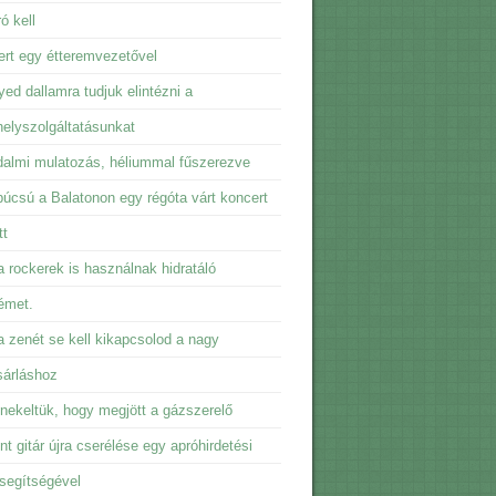
ó kell
rt egy étteremvezetővel
ed dallamra tudjuk elintézni a
elyszolgáltatásunkat
almi mulatozás, héliummal fűszerezve
úcsú a Balatonon egy régóta várt koncert
tt
 rockerek is használnak hidratáló
émet.
 zenét se kell kikapcsolod a nagy
sárláshoz
ekeltük, hogy megjött a gázszerelő
t gitár újra cserélése egy apróhirdetési
 segítségével