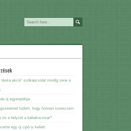
yzések
i táska akció” szókapcsolat mindig zene a
k
da új egyenpólója
ngszeremet tudom, hogy honnan szerezzem
e mi a helyzet a babakocsival?
certre egy új cipő is kellett