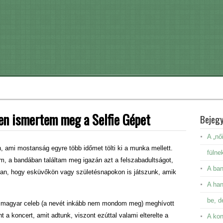
en ismertem meg a Selfie Gépet
Bejeg
A „nő
 ami mostanság egyre több időmet tölti ki a munka mellett.
fülne
m, a bandában találtam meg igazán azt a felszabadultságot,
A ban
van, hogy esküvőkön vagy születésnapokon is játszunk, amik
A ha
be, d
res magyar celeb (a nevét inkább nem mondom meg) meghívott
t a koncert, amit adtunk, viszont ezúttal valami elterelte a
A kon