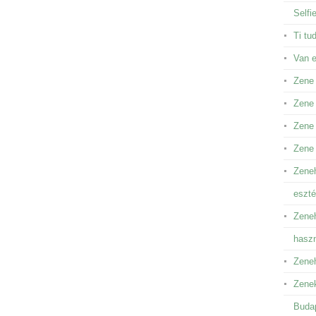
Selfi
Ti tu
Van 
Zene
Zene 
Zene 
Zene
Zeneh
eszté
Zeneh
hasz
Zeneh
Zenek
Buda