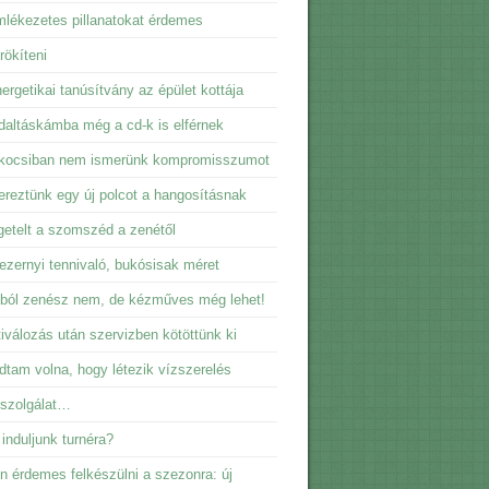
lékezetes pillanatokat érdemes
ökíteni
ergetikai tanúsítvány az épület kottája
daltáskámba még a cd-k is elférnek
kocsiban nem ismerünk kompromisszumot
reztünk egy új polcot a hangosításnak
getelt a szomszéd a zenétől
ezernyi tennivaló, bukósisak méret
ból zenész nem, de kézműves még lehet!
iválozás után szervizben kötöttünk ki
dtam volna, hogy létezik vízszerelés
sszolgálat…
induljunk turnéra?
n érdemes felkészülni a szezonra: új