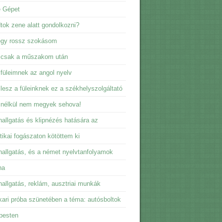
e Gépet
dtok zene alatt gondolkozni?
egy rossz szokásom
 csak a műszakom után
füleimnek az angol nyelv
lesz a füleinknek ez a székhelyszolgáltató
 nélkül nem megyek sehova!
allgatás és klipnézés hatására az
tikai fogászaton kötöttem ki
allgatás, és a német nyelvtanfolyamok
na
allgatás, reklám, ausztriai munkák
ari próba szünetében a téma: autósboltok
pesten