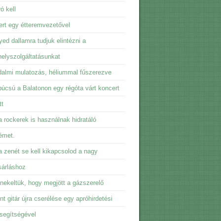
ó kell
rt egy étteremvezetővel
ed dallamra tudjuk elintézni a
elyszolgáltatásunkat
almi mulatozás, héliummal fűszerezve
úcsú a Balatonon egy régóta várt koncert
tt
 rockerek is használnak hidratáló
émet.
 zenét se kell kikapcsolod a nagy
sárláshoz
ekeltük, hogy megjött a gázszerelő
t gitár újra cserélése egy apróhirdetési
 segítségével