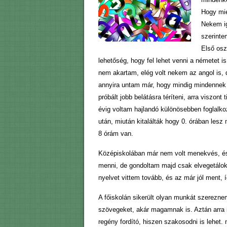
Hogy mié
Nekem ig
szerinte
Első osz
lehetőség, hogy fel lehet venni a németet
nem akartam, elég volt nekem az angol is, d
annyira untam már, hogy mindig mindennek 
próbált jobb belátásra téríteni, arra viszon
évig voltam hajlandó különösebben foglalko
után, miután kitalálták hogy 0. órában lesz
8 órám van.
Középiskolában már nem volt menekvés, és ú
menni, de gondoltam majd csak elvegetálok 
nyelvet vittem tovább, és az már jól ment,
A főiskolán sikerült olyan munkát szereznem,
szövegeket, akár magamnak is. Aztán arra 
regény fordító, hiszen szakosodni is lehet. 