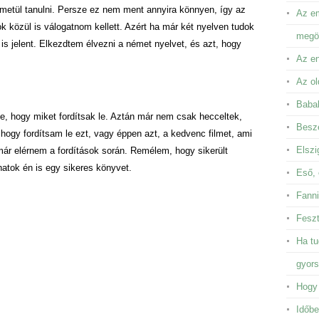
émetül tanulni. Persze ez nem ment annyira könnyen, így az
Az em
k közül is válogatnom kellett. Azért ha már két nyelven tudok
megör
 is jelent. Elkezdtem élvezni a német nyelvet, és azt, hogy
Az en
Az ol
Baba
e, hogy miket fordítsak le. Aztán már nem csak hecceltek,
Besze
, hogy fordítsam le ezt, vagy éppen azt, a kedvenc filmet, ami
Elszi
már elérnem a fordítások során. Remélem, hogy sikerült
atok én is egy sikeres könyvet.
Eső, 
Fanni
Feszt
Ha tu
gyor
Hogy 
Időbe