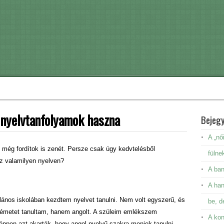
 nyelvtanfolyamok haszna
Bejeg
A „nő
l még fordítok is zenét. Persze csak úgy kedvtelésből
fülne
 valamilyen nyelven?
A ban
A ha
lános iskolában kezdtem nyelvet tanulni. Nem volt egyszerű, és
be, d
émetet tanultam, hanem angolt. A szüleim emlékszem
A kon
ppen azt akarták, hogy angol nyelvű szakra menjek tanulni.