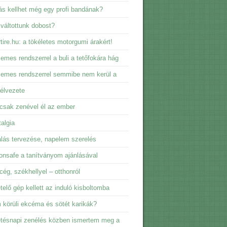
s kellhet még egy profi bandának?
 váltottunk dobost?
tire.hu: a tökéletes motorgumi árakért!
emes rendszerrel a buli a tetőfokára hág
emes rendszerrel semmibe nem kerül a
élvezete
csak zenével él az ember
algia
lás tervezése, napelem szerelés
nsafe a tanítványom ajánlásával
 cég, székhellyel – otthonról
telő gép kellett az induló kisboltomba
körüli ekcéma és sötét karikák?
tésnapi zenélés közben ismertem meg a