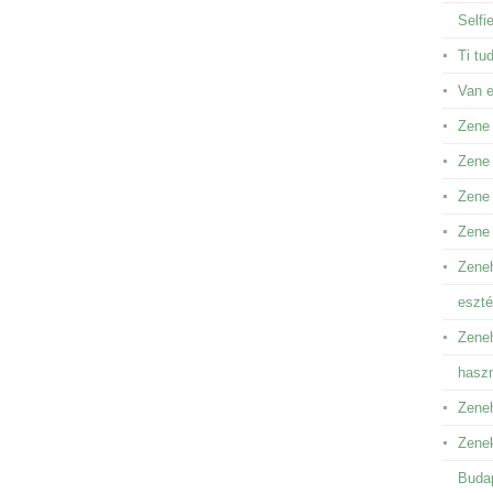
Selfi
Ti tu
Van 
Zene
Zene 
Zene 
Zene
Zeneh
eszté
Zeneh
hasz
Zeneh
Zenek
Buda