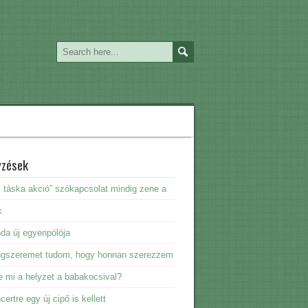
yzések
i táska akció” szókapcsolat mindig zene a
k
da új egyenpólója
ngszeremet tudom, hogy honnan szerezzem
e mi a helyzet a babakocsival?
certre egy új cipő is kellett