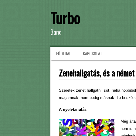
Turbo
Band
FŐOLDAL
KAPCSOLAT
Zenehallgatás, és a német
Szeretek zenét hallgatni, sőt, néha hobbibó
magamnak, nem pedig másnak. Te beszélsz
A nyelvtanulás
Még álta
nem is n
mindenké