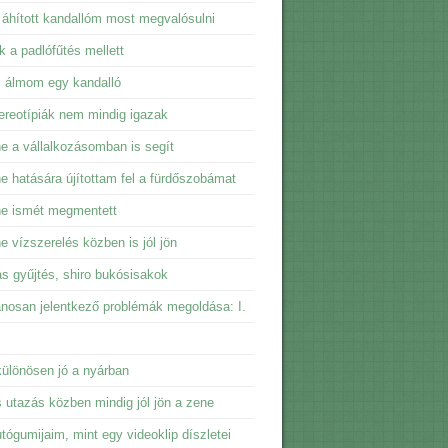
 áhított kandallóm most megvalósulni
ik a padlófűtés mellett
i álmom egy kandalló
ereotípiák nem mindig igazak
e a vállalkozásomban is segít
e hatására újítottam fel a fürdőszobámat
ne ismét megmentett
e vízszerelés közben is jól jön
ás gyűjtés, shiro bukósisakok
ánosan jelentkező problémák megoldása: I.
ülönösen jó a nyárban
 utazás közben mindig jól jön a zene
tógumijaim, mint egy videoklip díszletei