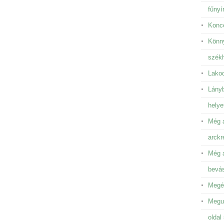
fűnyír
Konce
Könny
székh
Lakod
Lányb
helye
Még a
arckr
Még a
bevá
Megén
Megun
oldal