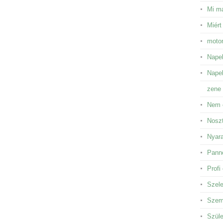
Mi má
Miért
motor
Napel
Napel
zene 
Nem 
Noszt
Nyara
Panno
Profi
Szele
Szem 
Szüle