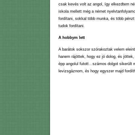
csak kevés volt az angol, így elkezdtem n
iskola mellett még a német nyelvtanfolyamo
fordítani, sokkal több munka, és több pénzt
tudok fordítani.
A hobbym lett
A barátok sokszor szórakoztak velem eleint
hanem rájöttek, hogy ez jó dolog, és jöttek
épp angolul futott…számos dolgot sikerült 
levizsgáznom, és hogy egyszer majd fordíth