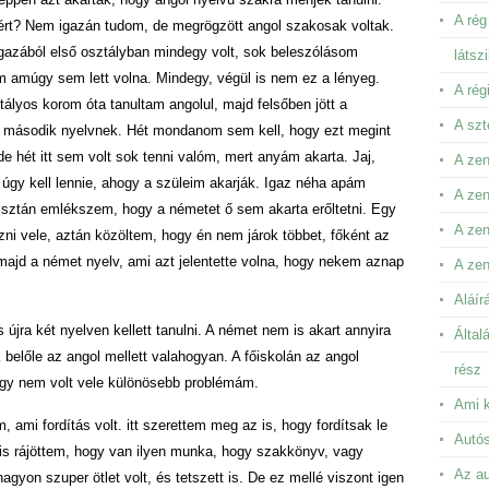
A rég
rt? Nem igazán tudom, de megrögzött angol szakosak voltak.
azából első osztályban mindegy volt, sok beleszólásom
látsz
m amúgy sem lett volna. Mindegy, végül is nem ez a lényeg.
A rég
tályos korom óta tanultam angolul, majd felsőben jött a
A szt
 is második nyelvnek. Hét mondanom sem kell, hogy ezt megint
e hét itt sem volt sok tenni valóm, mert anyám akarta. Jaj,
A zen
úgy kell lennie, ahogy a szüleim akarják. Igaz néha apám
A zen
t tisztán emlékszem, hogy a németet ő sem akarta erőltetni. Egy
A ze
zni vele, aztán közöltem, hogy én nem járok többet, főként az
 majd a német nyelv, ami azt jelentette volna, hogy nekem aznap
A zen
Aláír
jra két nyelven kellett tanulni. A német nem is akart annyira
Által
belőle az angol mellett valahogyan. A főiskolán az angol
rész
 így nem volt vele különösebb problémám.
Ami k
 ami fordítás volt. itt szerettem meg az is, hogy fordítsak le
Autós
is rájöttem, hogy van ilyen munka, hogy szakkönyv, vagy
Az au
nagyon szuper ötlet volt, és tetszett is. De ez mellé viszont igen