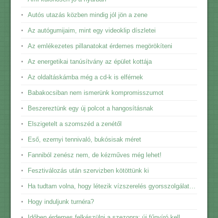
Autós utazás közben mindig jól jön a zene
Az autógumijaim, mint egy videoklip díszletei
Az emlékezetes pillanatokat érdemes megörökíteni
Az energetikai tanúsítvány az épület kottája
Az oldaltáskámba még a cd-k is elférnek
Babakocsiban nem ismerünk kompromisszumot
Beszereztünk egy új polcot a hangosításnak
Elszigetelt a szomszéd a zenétől
Eső, ezernyi tennivaló, bukósisak méret
Fanniból zenész nem, de kézműves még lehet!
Fesztiválozás után szervizben kötöttünk ki
Ha tudtam volna, hogy létezik vízszerelés gyorsszolgálat…
Hogy induljunk turnéra?
Időben érdemes felkészülni a szezonra: új fűnyíró kell