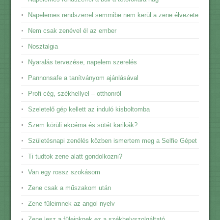
Napelemes rendszerrel semmibe nem kerül a zene élvezete
Nem csak zenével él az ember
Nosztalgia
Nyaralás tervezése, napelem szerelés
Pannonsafe a tanítványom ajánlásával
Profi cég, székhellyel – otthonról
Szeletelő gép kellett az induló kisboltomba
Szem körüli ekcéma és sötét karikák?
Születésnapi zenélés közben ismertem meg a Selfie Gépet
Ti tudtok zene alatt gondolkozni?
Van egy rossz szokásom
Zene csak a műszakom után
Zene füleimnek az angol nyelv
Zene lesz a füleinknek ez a székhelyszolgáltató