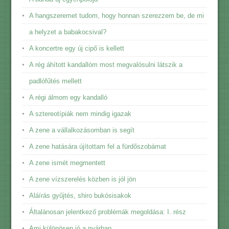
A hangszeremet tudom, hogy honnan szerezzem be, de mi
a helyzet a babakocsival?
A koncertre egy új cipő is kellett
A rég áhított kandallóm most megvalósulni látszik a
padlófűtés mellett
A régi álmom egy kandalló
A sztereotípiák nem mindig igazak
A zene a vállalkozásomban is segít
A zene hatására újítottam fel a fürdőszobámat
A zene ismét megmentett
A zene vízszerelés közben is jól jön
Aláírás gyűjtés, shiro bukósisakok
Általánosan jelentkező problémák megoldása: I. rész
Ami különösen jó a nyárban