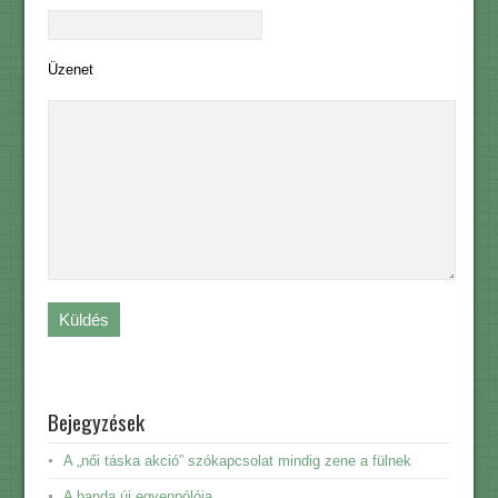
Üzenet
Bejegyzések
A „női táska akció” szókapcsolat mindig zene a fülnek
A banda új egyenpólója