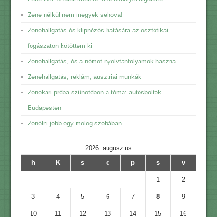
Zene nélkül nem megyek sehova!
Zenehallgatás és klipnézés hatására az esztétikai
fogászaton kötöttem ki
Zenehallgatás, és a német nyelvtanfolyamok haszna
Zenehallgatás, reklám, ausztriai munkák
Zenekari próba szünetében a téma: autósboltok
Budapesten
Zenélni jobb egy meleg szobában
2026. augusztus
h
K
s
c
p
s
v
1
2
3
4
5
6
7
8
9
10
11
12
13
14
15
16