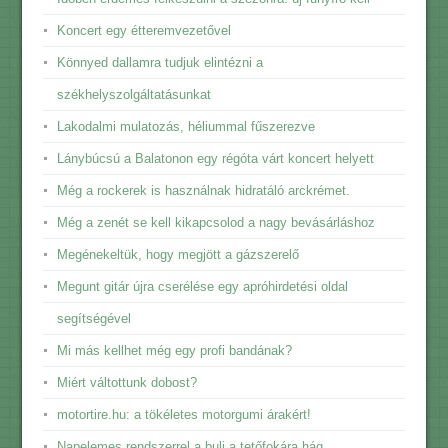
Koncert egy étteremvezetővel
Könnyed dallamra tudjuk elintézni a
székhelyszolgáltatásunkat
Lakodalmi mulatozás, héliummal fűszerezve
Lánybúcsú a Balatonon egy régóta várt koncert helyett
Még a rockerek is használnak hidratáló arckrémet.
Még a zenét se kell kikapcsolod a nagy bevásárláshoz
Megénekeltük, hogy megjött a gázszerelő
Megunt gitár újra cserélése egy apróhirdetési oldal
segítségével
Mi más kellhet még egy profi bandának?
Miért váltottunk dobost?
motortire.hu: a tökéletes motorgumi árakért!
Napelemes rendszerrel a buli a tetőfokára hág