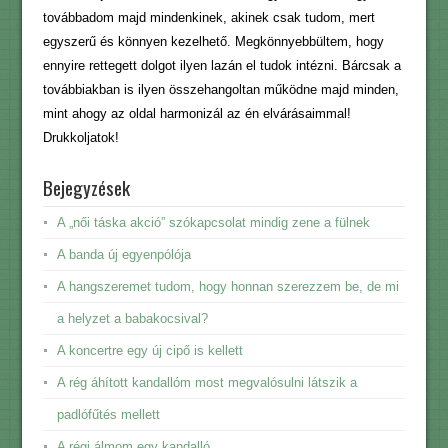
továbbadom majd mindenkinek, akinek csak tudom, mert
egyszerű és könnyen kezelhető. Megkönnyebbültem, hogy
ennyire rettegett dolgot ilyen lazán el tudok intézni. Bárcsak a
továbbiakban is ilyen összehangoltan működne majd minden,
mint ahogy az oldal harmonizál az én elvárásaimmal!
Drukkoljatok!
Bejegyzések
A „női táska akció” szókapcsolat mindig zene a fülnek
A banda új egyenpólója
A hangszeremet tudom, hogy honnan szerezzem be, de mi
a helyzet a babakocsival?
A koncertre egy új cipő is kellett
A rég áhított kandallóm most megvalósulni látszik a
padlófűtés mellett
A régi álmom egy kandalló