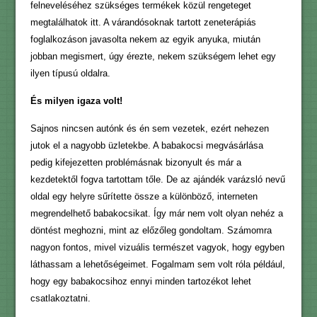
felneveléséhez szükséges termékek közül rengeteget
megtalálhatok itt. A várandósoknak tartott zeneterápiás
foglalkozáson javasolta nekem az egyik anyuka, miután
jobban megismert, úgy érezte, nekem szükségem lehet egy
ilyen típusú oldalra.
És milyen igaza volt!
Sajnos nincsen autónk és én sem vezetek, ezért nehezen
jutok el a nagyobb üzletekbe. A babakocsi megvásárlása
pedig kifejezetten problémásnak bizonyult és már a
kezdetektől fogva tartottam tőle. De az ajándék varázsló nevű
oldal egy helyre sűrítette össze a különböző, interneten
megrendelhető babakocsikat. Így már nem volt olyan nehéz a
döntést meghozni, mint az előzőleg gondoltam. Számomra
nagyon fontos, mivel vizuális természet vagyok, hogy egyben
láthassam a lehetőségeimet. Fogalmam sem volt róla például,
hogy egy babakocsihoz ennyi minden tartozékot lehet
csatlakoztatni.