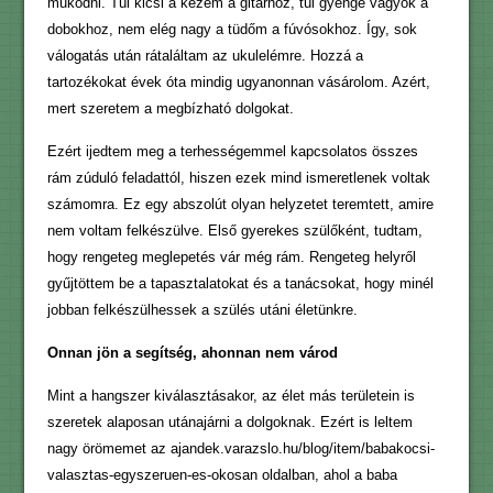
működni. Túl kicsi a kezem a gitárhoz, túl gyenge vagyok a
dobokhoz, nem elég nagy a tüdőm a fúvósokhoz. Így, sok
válogatás után rátaláltam az ukulelémre. Hozzá a
tartozékokat évek óta mindig ugyanonnan vásárolom. Azért,
mert szeretem a megbízható dolgokat.
Ezért ijedtem meg a terhességemmel kapcsolatos összes
rám zúduló feladattól, hiszen ezek mind ismeretlenek voltak
számomra. Ez egy abszolút olyan helyzetet teremtett, amire
nem voltam felkészülve. Első gyerekes szülőként, tudtam,
hogy rengeteg meglepetés vár még rám. Rengeteg helyről
gyűjtöttem be a tapasztalatokat és a tanácsokat, hogy minél
jobban felkészülhessek a szülés utáni életünkre.
Onnan jön a segítség, ahonnan nem várod
Mint a hangszer kiválasztásakor, az élet más területein is
szeretek alaposan utánajárni a dolgoknak. Ezért is leltem
nagy örömemet az ajandek.varazslo.hu/blog/item/babakocsi-
valasztas-egyszeruen-es-okosan oldalban, ahol a baba