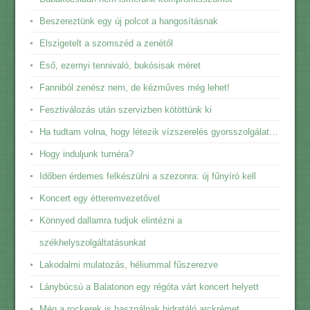
Beszereztünk egy új polcot a hangosításnak
Elszigetelt a szomszéd a zenétől
Eső, ezernyi tennivaló, bukósisak méret
Fanniból zenész nem, de kézműves még lehet!
Fesztiválozás után szervizben kötöttünk ki
Ha tudtam volna, hogy létezik vízszerelés gyorsszolgálat…
Hogy induljunk turnéra?
Időben érdemes felkészülni a szezonra: új fűnyíró kell
Koncert egy étteremvezetővel
Könnyed dallamra tudjuk elintézni a
székhelyszolgáltatásunkat
Lakodalmi mulatozás, héliummal fűszerezve
Lánybúcsú a Balatonon egy régóta várt koncert helyett
Még a rockerek is használnak hidratáló arckrémet.