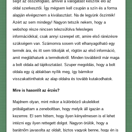
segít az összefoglaló, amivel a válogatást készítik elő az
oldal szerkesztői. Így mégsem kell csupán a szín és a forma
alapján elvégeznem a kiválasztást. Na de legyünk őszinték!
Azért az sem mindegy! Nagyon tetszik nekem, hogy a
webshop része nincsen telezsúfolva felesleges
információkkal, csak annyi szerepel ott, amire első ránézésre
szükségem van. Számomra sosem volt elhanyagolható egy
termék ára, és itt sem titkolják el, rögtön az első információ,
amit megláthatunk a termékekről. Minden továbbiról már maga
a bolt oldala ad tájékoztatást. Szuper megoldás, hogy a bolt
oldala egy új ablakban nyílik meg, így bármikor
visszakattinthatok az alap oldalra és tovább kutakodhatok.
Mire is hasonlít az érzés?
Majdnem olyan, mint mikor a különböző ukuleléket
próbálgattam a zeneboltban, hogy melyik áll igazán a
kezemre. El sem hittem, hogy ilyen kényelmesen is el lehet
intézni egy ilyen rettegett dolgot. Nagyon örülök, hogy a
barátnőm javasolta az oldalt, biztos vagyok benne, hogy én is