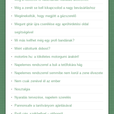
Még a zenét se kell kikapcsolod a nagy bevásárláshoz
Megénekeltük, hogy megjött a gázszerelő
Megunt gitár újra cserélése egy apróhirdetési oldal
segítségével
Mi más kellhet még egy profi bandának?
Miért váltottunk dobost?
motortire.hu: a tökéletes motorgumi árakért!
Napelemes rendszerrel a buli a tetőfokára hág
Napelemes rendszerrel semmibe nem kerül a zene élvezete
Nem csak zenével él az ember
Nosztalgia
Nyaralás tervezése, napelem szerelés
Pannonsafe a tanítványom ajánlásával
Profi cég, székhellyel – otthonról