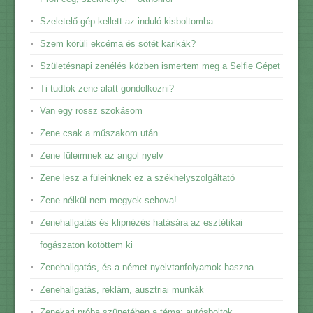
Szeletelő gép kellett az induló kisboltomba
Szem körüli ekcéma és sötét karikák?
Születésnapi zenélés közben ismertem meg a Selfie Gépet
Ti tudtok zene alatt gondolkozni?
Van egy rossz szokásom
Zene csak a műszakom után
Zene füleimnek az angol nyelv
Zene lesz a füleinknek ez a székhelyszolgáltató
Zene nélkül nem megyek sehova!
Zenehallgatás és klipnézés hatására az esztétikai
fogászaton kötöttem ki
Zenehallgatás, és a német nyelvtanfolyamok haszna
Zenehallgatás, reklám, ausztriai munkák
Zenekari próba szünetében a téma: autósboltok