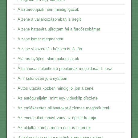
A sztereotípiák nem mindig igazak
A zene a vállalkozásomban is segít
A zene hatására újítottam fel a fürdőszobámat
A zene ismét megmentett
A zene vízszerelés közben is jól jön
Aláírás gyűjtés, shiro bukósisakok
Általánosan jelentkező problémák megoldása: I. rész
Ami különösen jó a nyárban
Autós utazás közben mindig jól jön a zene
Az autógumijaim, mint egy videoklip díszletei
Az emlékezetes pillanatokat érdemes megörökíteni
Az energetikai tanúsítvány az épület kottája
Az oldaltáskámba még a cd-k is elférnek
Babakocsiban nem ismerünk kompromisszumot