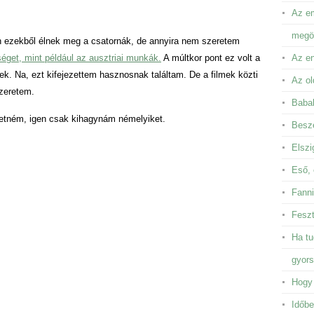
Az em
megör
n ezekből élnek meg a csatornák, de annyira nem szeretem
séget, mint például az ausztriai munkák.
A múltkor pont ez volt a
Az en
ek. Na, ezt kifejezettem hasznosnak találtam. De a filmek közti
Az ol
zeretem.
Baba
ehetném, igen csak kihagynám némelyiket.
Besze
Elszi
Eső, 
Fanni
Feszt
Ha tu
gyor
Hogy 
Időbe