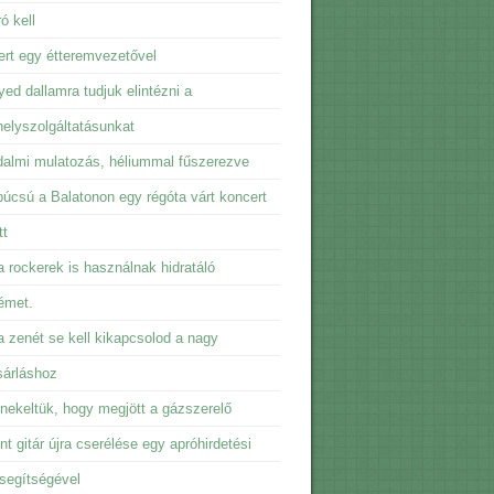
ó kell
rt egy étteremvezetővel
ed dallamra tudjuk elintézni a
elyszolgáltatásunkat
almi mulatozás, héliummal fűszerezve
úcsú a Balatonon egy régóta várt koncert
tt
 rockerek is használnak hidratáló
émet.
 zenét se kell kikapcsolod a nagy
sárláshoz
ekeltük, hogy megjött a gázszerelő
t gitár újra cserélése egy apróhirdetési
 segítségével