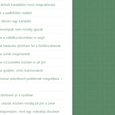
 áhított kandallóm most megvalósulni
ik a padlófűtés mellett
i álmom egy kandalló
ereotípiák nem mindig igazak
e a vállalkozásomban is segít
e hatására újítottam fel a fürdőszobámat
ne ismét megmentett
e vízszerelés közben is jól jön
ás gyűjtés, shiro bukósisakok
ánosan jelentkező problémák megoldása: I.
ülönösen jó a nyárban
 utazás közben mindig jól jön a zene
tógumijaim, mint egy videoklip díszletei