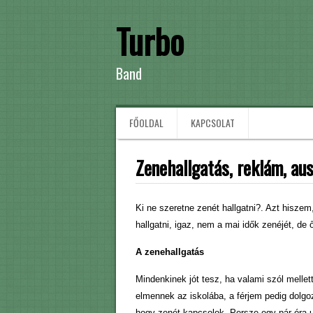
Turbo
Band
FŐOLDAL
KAPCSOLAT
Zenehallgatás, reklám, au
Ki ne szeretne zenét hallgatni?. Azt hisze
hallgatni, igaz, nem a mai idők zenéjét, de 
A zenehallgatás
Mindenkinek jót tesz, ha valami szól melle
elmennek az iskolába, a férjem pedig dolgoz
hogy zenét kapcsolok. Persze egy pár óra