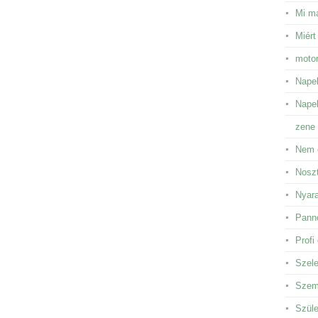
Mi má
Miért
motor
Napel
Napel
zene 
Nem 
Noszt
Nyara
Panno
Profi
Szele
Szem 
Szüle