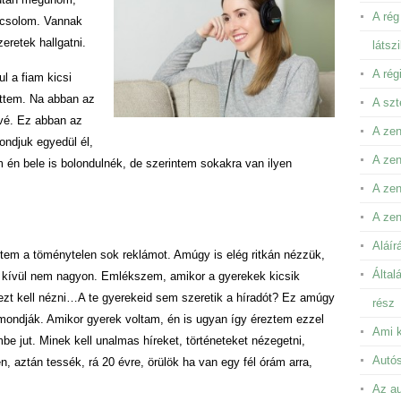
A rég
pcsolom. Vannak
eretek hallgatni.
látsz
A rég
l a fiam kicsi
ettem. Na abban az
A szt
évé. Ez abban az
A zen
ondjuk egyedül él,
A zen
m én bele is bolondulnék, de szerintem sokakra van ilyen
A ze
A zen
Aláír
em a töménytelen sok reklámot. Amúgy is elég ritkán nézzük,
Által
on kívül nem nagyon. Emlékszem, amikor a gyerekek kicsik
ezt kell nézni…A te gyerekeid sem szeretik a híradót? Ez amúgy
rész
mondják. Amikor gyerek voltam, én is ugyan így éreztem ezzel
Ami k
 jut. Minek kell unalmas híreket, történeteket nézegetni,
Autós
, aztán tessék, rá 20 évre, örülök ha van egy fél órám arra,
Az au