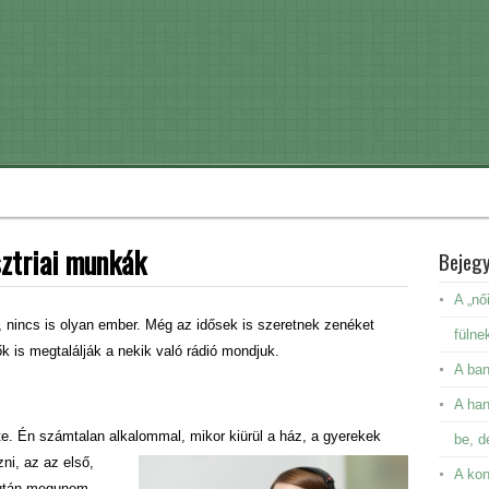
sztriai munkák
Bejeg
A „nő
m, nincs is olyan ember. Még az idősek is szeretnek zenéket
fülne
ők is megtalálják a nekik való rádió mondjuk.
A ban
A ha
tte. Én számtalan alkalommal, mikor
kiürül a ház, a gyerekek
be, d
ni, az az első,
A kon
 után megunom,