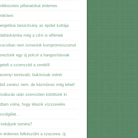
lékezetes pillanatokat érdemes
ökíteni
ergetikai tanúsítvány az épület kottája
daltáskámba még a cd-k is elférnek
kocsiban nem ismerünk kompromisszumot
reztünk egy új polcot a hangosításnak
getelt a szomszéd a zenétől
ezernyi tennivaló, bukósisak méret
ból zenész nem, de kézműves még lehet!
iválozás után szervizben kötöttünk ki
dtam volna, hogy létezik vízszerelés
sszolgálat…
induljunk turnéra?
n érdemes felkészülni a szezonra: új