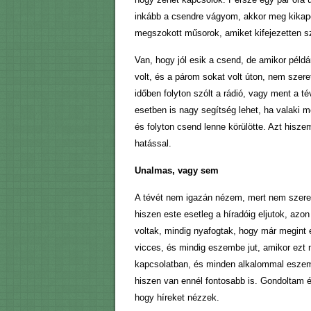
inkább a csendre vágyom, akkor meg kika
megszokott műsorok, amiket kifejezetten sz
Van, hogy jól esik a csend, de amikor példáu
volt, és a párom sokat volt úton, nem szer
időben folyton szólt a rádió, vagy ment a t
esetben is nagy segítség lehet, ha valaki m
és folyton csend lenne körülötte. Azt hisze
hatással.
Unalmas, vagy sem
A tévét nem igazán nézem, mert nem szeret
hiszen este esetleg a híradóig eljutok, az
voltak, mindig nyafogtak, hogy már megint 
vicces, és mindig eszembe jut, amikor ezt 
kapcsolatban, és minden alkalommal eszembe
hiszen van ennél fontosabb is. Gondoltam én
hogy híreket nézzek.