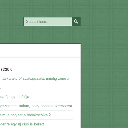
yzések
i táska akció” szókapcsolat mindig zene a
k
da új egyenpólója
ngszeremet tudom, hogy honnan szerezzem
e mi a helyzet a babakocsival?
certre egy új cipő is kellett