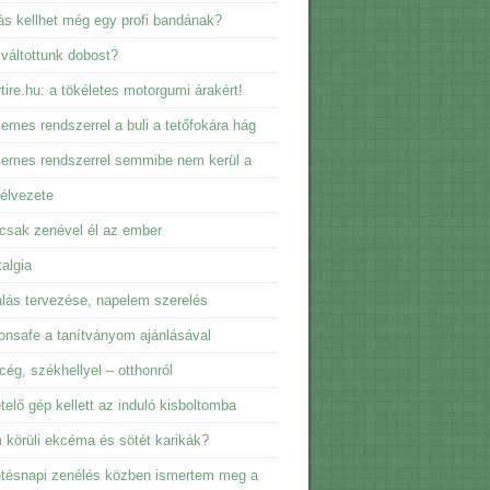
s kellhet még egy profi bandának?
 váltottunk dobost?
tire.hu: a tökéletes motorgumi árakért!
emes rendszerrel a buli a tetőfokára hág
emes rendszerrel semmibe nem kerül a
élvezete
csak zenével él az ember
algia
lás tervezése, napelem szerelés
nsafe a tanítványom ajánlásával
 cég, székhellyel – otthonról
telő gép kellett az induló kisboltomba
körüli ekcéma és sötét karikák?
tésnapi zenélés közben ismertem meg a