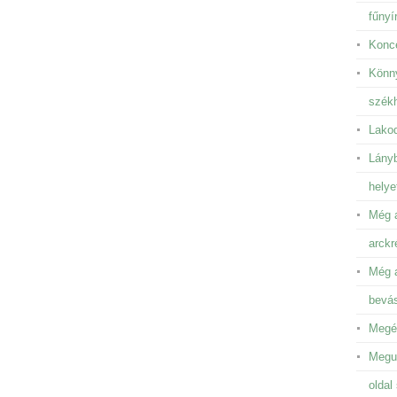
fűnyír
Konce
Könny
székh
Lakod
Lányb
helye
Még a
arckr
Még a
bevá
Megén
Megun
oldal