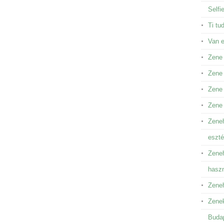
Selfi
Ti tu
Van 
Zene
Zene 
Zene 
Zene
Zeneh
eszté
Zeneh
hasz
Zeneh
Zenek
Buda