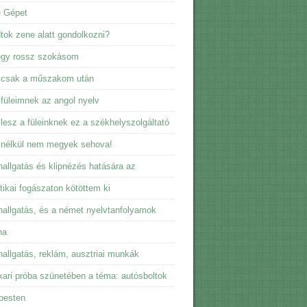
e Gépet
dtok zene alatt gondolkozni?
egy rossz szokásom
 csak a műszakom után
füleimnek az angol nyelv
lesz a füleinknek ez a székhelyszolgáltató
 nélkül nem megyek sehova!
allgatás és klipnézés hatására az
tikai fogászaton kötöttem ki
allgatás, és a német nyelvtanfolyamok
na
allgatás, reklám, ausztriai munkák
ari próba szünetében a téma: autósboltok
pesten