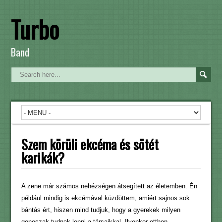
Turbo
Band
Szem körüli ekcéma és sötét
karikák?
A zene már számos nehézségen átsegített az életemben. Én
például mindig is ekcémával küzdöttem, amiért sajnos sok
bántás ért, hiszen mind tudjuk, hogy a gyerekek milyen
gonoszak tudnak lenni a társaikkal. Ilyenkor otthon