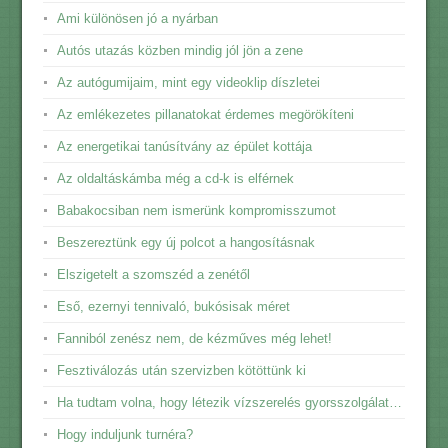
Ami különösen jó a nyárban
Autós utazás közben mindig jól jön a zene
Az autógumijaim, mint egy videoklip díszletei
Az emlékezetes pillanatokat érdemes megörökíteni
Az energetikai tanúsítvány az épület kottája
Az oldaltáskámba még a cd-k is elférnek
Babakocsiban nem ismerünk kompromisszumot
Beszereztünk egy új polcot a hangosításnak
Elszigetelt a szomszéd a zenétől
Eső, ezernyi tennivaló, bukósisak méret
Fanniból zenész nem, de kézműves még lehet!
Fesztiválozás után szervizben kötöttünk ki
Ha tudtam volna, hogy létezik vízszerelés gyorsszolgálat…
Hogy induljunk turnéra?