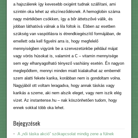
a hajszálerek így kevesebb oxigént tudnak szállítani, ami
szintén oka lehet az elszíneződésnek. A hemoglobin száma
nagy mértékben csökken, így a bőr áttetszővé válik, és
jobban láthatóvá válnak a lila foltok is. Ebben az esetben
szükség van vaspótlásra is étrendkiegészítő formájában, de
emellett oda kell figyelni arra is, hogy megfelelő
mennyiségben vigyünk be a szervezetünkbe például májat
vagy vörös húsokat is, valamint a C – vitamin mennyisége
sem egy elhanyagolható tényező vashiány esetén. Én nagyon
meglepődtem, mennyi minden miatt kialakulhat az embernél
szem alatti fekete karika, korábban nem is gondoltam volna.
Nagyjából ott voltam leragadva, hogy annak táskás vagy
karikás a szeme, aki nem alszik eleget, vagy nem iszik elég
vizet. Az instantense.hu – nak köszönhetően tudom, hogy
ennek sokkal több oka lehet.
Bejegyzések
A „női táska akció” szókapcsolat mindig zene a fülnek