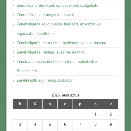
Zene lesz a füleinknek ez a székhelyszolgáltató
Zene nélkül nem megyek sehova!
Zenehallgatás és klipnézés hatására az esztétikai
fogászaton kötöttem ki
Zenehallgatás, és a német nyelvtanfolyamok haszna
Zenehallgatás, reklám, ausztriai munkák
Zenekari próba szünetében a téma: autósboltok
Budapesten
Zenélni jobb egy meleg szobában
2026. augusztus
h
K
s
c
p
s
v
1
2
3
4
5
6
7
8
9