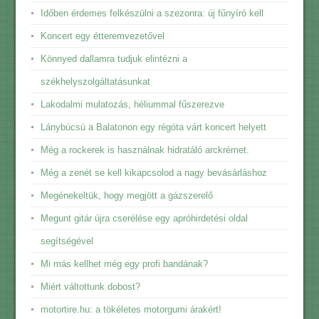
Időben érdemes felkészülni a szezonra: új fűnyíró kell
Koncert egy étteremvezetővel
Könnyed dallamra tudjuk elintézni a
székhelyszolgáltatásunkat
Lakodalmi mulatozás, héliummal fűszerezve
Lánybúcsú a Balatonon egy régóta várt koncert helyett
Még a rockerek is használnak hidratáló arckrémet.
Még a zenét se kell kikapcsolod a nagy bevásárláshoz
Megénekeltük, hogy megjött a gázszerelő
Megunt gitár újra cserélése egy apróhirdetési oldal
segítségével
Mi más kellhet még egy profi bandának?
Miért váltottunk dobost?
motortire.hu: a tökéletes motorgumi árakért!