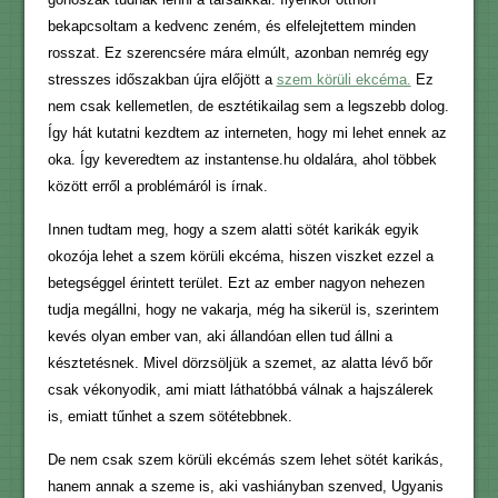
bekapcsoltam a kedvenc zeném, és elfelejtettem minden
rosszat. Ez szerencsére mára elmúlt, azonban nemrég egy
stresszes időszakban újra előjött a
szem körüli ekcéma.
Ez
nem csak kellemetlen, de esztétikailag sem a legszebb dolog.
Így hát kutatni kezdtem az interneten, hogy mi lehet ennek az
oka. Így keveredtem az instantense.hu oldalára, ahol többek
között erről a problémáról is írnak.
Innen tudtam meg, hogy a szem alatti sötét karikák egyik
okozója lehet a szem körüli ekcéma, hiszen viszket ezzel a
betegséggel érintett terület. Ezt az ember nagyon nehezen
tudja megállni, hogy ne vakarja, még ha sikerül is, szerintem
kevés olyan ember van, aki állandóan ellen tud állni a
késztetésnek. Mivel dörzsöljük a szemet, az alatta lévő bőr
csak vékonyodik, ami miatt láthatóbbá válnak a hajszálerek
is, emiatt tűnhet a szem sötétebbnek.
De nem csak szem körüli ekcémás szem lehet sötét karikás,
hanem annak a szeme is, aki vashiányban szenved, Ugyanis