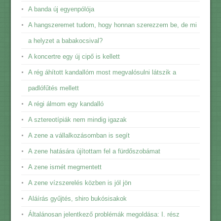
A banda új egyenpólója
A hangszeremet tudom, hogy honnan szerezzem be, de mi
a helyzet a babakocsival?
A koncertre egy új cipő is kellett
A rég áhított kandallóm most megvalósulni látszik a
padlófűtés mellett
A régi álmom egy kandalló
A sztereotípiák nem mindig igazak
A zene a vállalkozásomban is segít
A zene hatására újítottam fel a fürdőszobámat
A zene ismét megmentett
A zene vízszerelés közben is jól jön
Aláírás gyűjtés, shiro bukósisakok
Általánosan jelentkező problémák megoldása: I. rész