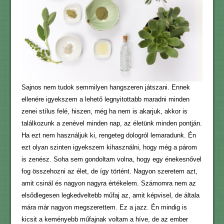
Sajnos nem tudok semmilyen hangszeren játszani. Ennek
ellenére igyekszem a lehető legnyitottabb maradni minden
zenei stílus felé, hiszen, még ha nem is akarjuk, akkor is
találkozunk a zenével minden nap, az életünk minden pontján.
Ha ezt nem használjuk ki, rengeteg dologról lemaradunk. Én
ezt olyan szinten igyekszem kihasználni, hogy még a párom
is zenész. Soha sem gondoltam volna, hogy egy énekesnővel
fog összehozni az élet, de így történt. Nagyon szeretem azt,
amit csinál és nagyon nagyra értékelem. Számomra nem az
elsődlegesen legkedveltebb műfaj az, amit képvisel, de általa
mára már nagyon megszerettem. Ez a jazz. Én mindig is
kicsit a keményebb műfajnak voltam a híve, de az ember