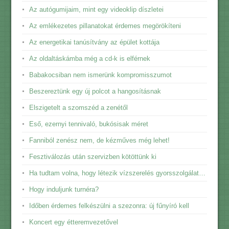
Az autógumijaim, mint egy videoklip díszletei
Az emlékezetes pillanatokat érdemes megörökíteni
Az energetikai tanúsítvány az épület kottája
Az oldaltáskámba még a cd-k is elférnek
Babakocsiban nem ismerünk kompromisszumot
Beszereztünk egy új polcot a hangosításnak
Elszigetelt a szomszéd a zenétől
Eső, ezernyi tennivaló, bukósisak méret
Fanniból zenész nem, de kézműves még lehet!
Fesztiválozás után szervizben kötöttünk ki
Ha tudtam volna, hogy létezik vízszerelés gyorsszolgálat…
Hogy induljunk turnéra?
Időben érdemes felkészülni a szezonra: új fűnyíró kell
Koncert egy étteremvezetővel