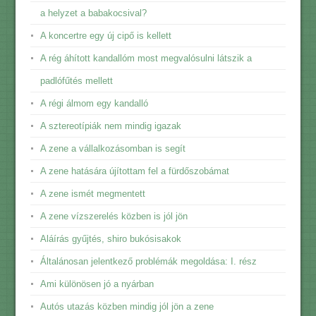
a helyzet a babakocsival?
A koncertre egy új cipő is kellett
A rég áhított kandallóm most megvalósulni látszik a
padlófűtés mellett
A régi álmom egy kandalló
A sztereotípiák nem mindig igazak
A zene a vállalkozásomban is segít
A zene hatására újítottam fel a fürdőszobámat
A zene ismét megmentett
A zene vízszerelés közben is jól jön
Aláírás gyűjtés, shiro bukósisakok
Általánosan jelentkező problémák megoldása: I. rész
Ami különösen jó a nyárban
Autós utazás közben mindig jól jön a zene