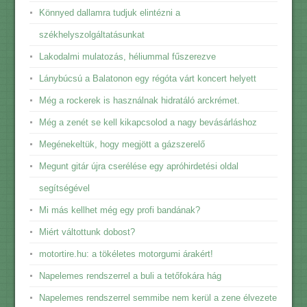
Könnyed dallamra tudjuk elintézni a
székhelyszolgáltatásunkat
Lakodalmi mulatozás, héliummal fűszerezve
Lánybúcsú a Balatonon egy régóta várt koncert helyett
Még a rockerek is használnak hidratáló arckrémet.
Még a zenét se kell kikapcsolod a nagy bevásárláshoz
Megénekeltük, hogy megjött a gázszerelő
Megunt gitár újra cserélése egy apróhirdetési oldal
segítségével
Mi más kellhet még egy profi bandának?
Miért váltottunk dobost?
motortire.hu: a tökéletes motorgumi árakért!
Napelemes rendszerrel a buli a tetőfokára hág
Napelemes rendszerrel semmibe nem kerül a zene élvezete