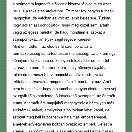
a számomra legmegfelelőbbnek bizonyuló oldalra és azon
belül is a tökéletes arckrémre. Ez most így nagyon furcsán
hangozhat, de valóban ez volt az, amit kerestem. Tudom,
hogy sokan azt gondoljátok, hogy még közel sem jártam
végig az egész palettát, de hadd mondjam el azokat a
szempontokat, amelyek segítségével keresek.
Mint említettem, az első és fő szempont, az a
természetesség és tartósítószer mentesség. Ez a krém egy
könnyen eloszlatható és könnyen felszívódó, se nem túl
száraz, se nem túl zsíros krém, mely növényi olajakban
található természetes vitaminokban bővelkedik, valamint
telítetlen zsírsavakat magas százalékban tartalmaz. Arról
nem is beszélve, hogy mostanában nagyon divatos shea vaj
az egyik fő alkotóeleme. A következő szempont, az ár-érték
arány. A termék ára nagyjából megegyezik a bármilyen más
arckrémek árával, amelyeket a boltokban lehet kapni, de
azokért meg kell küzdenem a hatalmas embersereggel,
amelyek egy-egy ilyen boltban övezik az embert. De ezt a
krémet viszont otthonról, a számítógépemről kényelmesen