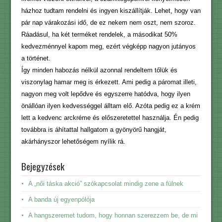
házhoz tudtam rendelni és ingyen kiszállítják. Lehet, hogy van
pár nap várakozási idő, de ez nekem nem oszt, nem szoroz.
Ráadásul, ha két terméket rendelek, a másodikat 50%
kedvezménnyel kapom meg, ezért végképp nagyon jutányos
a történet.
Így minden habozás nélkül azonnal rendeltem tőlük és
viszonylag hamar meg is érkezett. Ami pedig a páromat illeti,
nagyon meg volt lepődve és egyszerre hatódva, hogy ilyen
önállóan ilyen kedvességgel álltam elő. Azóta pedig ez a krém
lett a kedvenc arckréme és előszeretettel használja. Én pedig
továbbra is áhítattal hallgatom a gyönyörű hangját,
akárhányszor lehetőségem nyílik rá.
Bejegyzések
A „női táska akció” szókapcsolat mindig zene a fülnek
A banda új egyenpólója
A hangszeremet tudom, hogy honnan szerezzem be, de mi