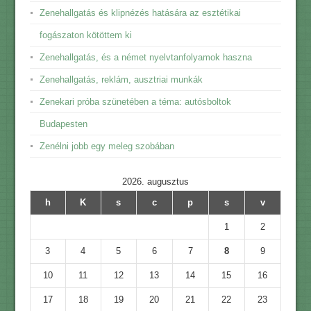
Zenehallgatás és klipnézés hatására az esztétikai
fogászaton kötöttem ki
Zenehallgatás, és a német nyelvtanfolyamok haszna
Zenehallgatás, reklám, ausztriai munkák
Zenekari próba szünetében a téma: autósboltok
Budapesten
Zenélni jobb egy meleg szobában
2026. augusztus
h
K
s
c
p
s
v
1
2
3
4
5
6
7
8
9
10
11
12
13
14
15
16
17
18
19
20
21
22
23