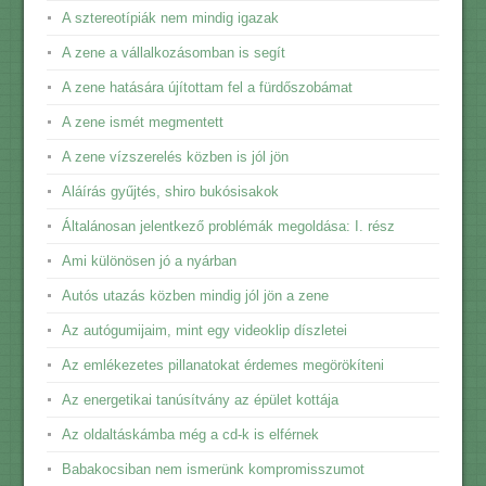
A sztereotípiák nem mindig igazak
A zene a vállalkozásomban is segít
A zene hatására újítottam fel a fürdőszobámat
A zene ismét megmentett
A zene vízszerelés közben is jól jön
Aláírás gyűjtés, shiro bukósisakok
Általánosan jelentkező problémák megoldása: I. rész
Ami különösen jó a nyárban
Autós utazás közben mindig jól jön a zene
Az autógumijaim, mint egy videoklip díszletei
Az emlékezetes pillanatokat érdemes megörökíteni
Az energetikai tanúsítvány az épület kottája
Az oldaltáskámba még a cd-k is elférnek
Babakocsiban nem ismerünk kompromisszumot