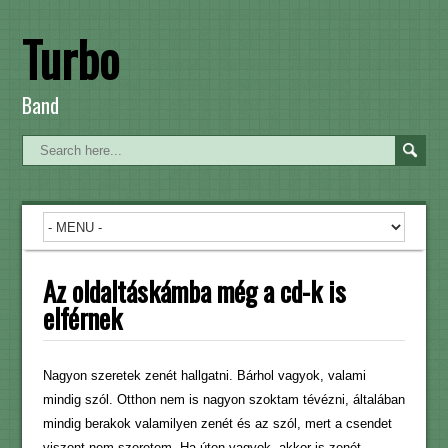
Turbo
Band
Az oldaltáskámba még a cd-k is
elférnek
Nagyon szeretek zenét hallgatni. Bárhol vagyok, valami
mindig szól. Otthon nem is nagyon szoktam tévézni, általában
mindig berakok valamilyen zenét és az szól, mert a csendet
viszont nem szeretem. Ha úton vagyok, akkor is zenét