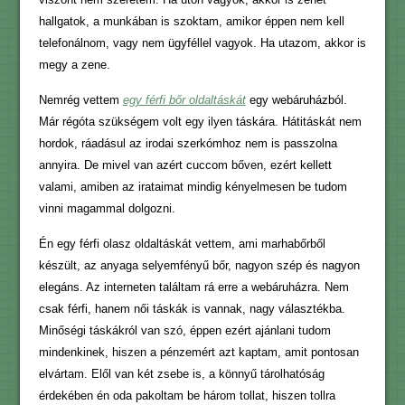
hallgatok, a munkában is szoktam, amikor éppen nem kell
telefonálnom, vagy nem ügyféllel vagyok. Ha utazom, akkor is
megy a zene.
Nemrég vettem
egy férfi bőr oldaltáskát
egy webáruházból.
Már régóta szükségem volt egy ilyen táskára. Hátitáskát nem
hordok, ráadásul az irodai szerkómhoz nem is passzolna
annyira. De mivel van azért cuccom bőven, ezért kellett
valami, amiben az irataimat mindig kényelmesen be tudom
vinni magammal dolgozni.
Én egy férfi olasz oldaltáskát vettem, ami marhabőrből
készült, az anyaga selyemfényű bőr, nagyon szép és nagyon
elegáns. Az interneten találtam rá erre a webáruházra. Nem
csak férfi, hanem női táskák is vannak, nagy választékba.
Minőségi táskákról van szó, éppen ezért ajánlani tudom
mindenkinek, hiszen a pénzemért azt kaptam, amit pontosan
elvártam. Elől van két zsebe is, a könnyű tárolhatóság
érdekében én oda pakoltam be három tollat, hiszen tollra