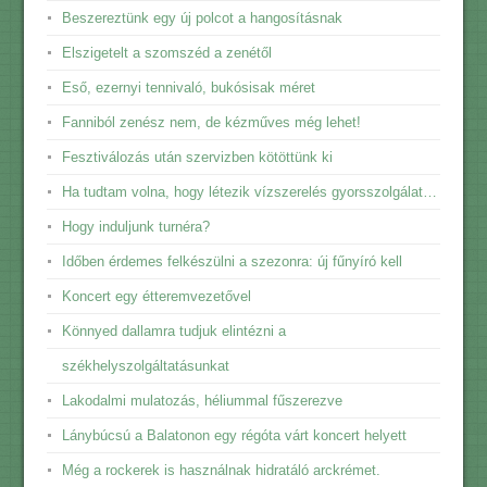
Beszereztünk egy új polcot a hangosításnak
Elszigetelt a szomszéd a zenétől
Eső, ezernyi tennivaló, bukósisak méret
Fanniból zenész nem, de kézműves még lehet!
Fesztiválozás után szervizben kötöttünk ki
Ha tudtam volna, hogy létezik vízszerelés gyorsszolgálat…
Hogy induljunk turnéra?
Időben érdemes felkészülni a szezonra: új fűnyíró kell
Koncert egy étteremvezetővel
Könnyed dallamra tudjuk elintézni a
székhelyszolgáltatásunkat
Lakodalmi mulatozás, héliummal fűszerezve
Lánybúcsú a Balatonon egy régóta várt koncert helyett
Még a rockerek is használnak hidratáló arckrémet.