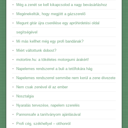
Még a zenét se kell kikapcsolod a nagy bevásárláshoz
Megénekeltük, hogy megjött a gázszerelő
Megunt gitár újra cserélése egy apróhirdetési oldal
segítségével
Mi más kellhet még egy profi bandának?
Miért váltottunk dobost?
motortire.hu: a tökéletes motorgumi árakért!
Napelemes rendszerrel a buli a tetőfokára hág
Napelemes rendszerrel semmibe nem kerül a zene élvezete
Nem csak zenével él az ember
Nosztalgia
Nyaralás tervezése, napelem szerelés
Pannonsafe a tanítványom ajánlásával
Profi cég, székhellyel – otthonról