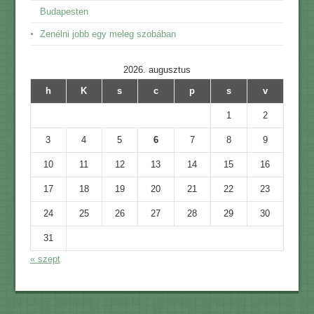
Budapesten
Zenélni jobb egy meleg szobában
2026. augusztus
h
K
s
c
p
s
v
1
2
3
4
5
6
7
8
9
10
11
12
13
14
15
16
17
18
19
20
21
22
23
24
25
26
27
28
29
30
31
« szept