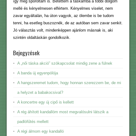
így még spóroltam is. Betettem a táskámba a többi dolgom
mellé és kényelmesen elfértem. Kényelmes viselet, nem
zavar egyáltalán, ha úton vagyok, az ölembe is be tudom
tenni, ha esetleg buszoznék, de az autóban sem zavar senkit.
Jó választás volt, mindenképpen ajánlom másnak is, aki
szintén oldaltáskán gondolkozik.
Bejegyzések
A „női táska akció” szókapcsolat mindig zene a fülnek
A banda új egyenpólója
A hangszeremet tudom, hogy honnan szerezzem be, de mi
a helyzet a babakocsival?
A koncertre egy új cipő is kellett
A rég áhított kandallóm most megvalósulni látszik a
padlófűtés mellett
A régi álmom egy kandalló