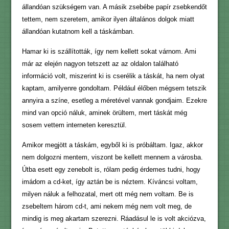
állandóan szükségem van. A másik zsebébe papír zsebkendőt
tettem, nem szeretem, amikor ilyen általános dolgok miatt
állandóan kutatnom kell a táskámban.
Hamar ki is szállították, így nem kellett sokat várnom. Ami
már az elején nagyon tetszett az az oldalon található
információ volt, miszerint ki is cserélik a táskát, ha nem olyat
kaptam, amilyenre gondoltam. Például élőben mégsem tetszik
annyira a színe, esetleg a méretével vannak gondjaim. Ezekre
mind van opció náluk, aminek örültem, mert táskát még
sosem vettem interneten keresztül.
Amikor megjött a táskám, egyből ki is próbáltam. Igaz, akkor
nem dolgozni mentem, viszont be kellett mennem a városba.
Útba esett egy zenebolt is, rólam pedig érdemes tudni, hogy
imádom a cd-ket, így aztán be is néztem. Kíváncsi voltam,
milyen náluk a felhozatal, mert ott még nem voltam. Be is
zsebeltem három cd-t, ami nekem még nem volt meg, de
mindig is meg akartam szerezni. Ráadásul le is volt akciózva,