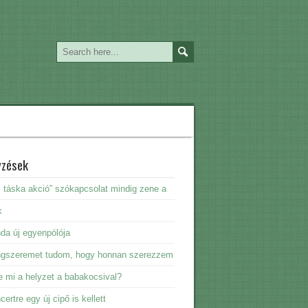
yzések
i táska akció” szókapcsolat mindig zene a
k
da új egyenpólója
ngszeremet tudom, hogy honnan szerezzem
e mi a helyzet a babakocsival?
certre egy új cipő is kellett