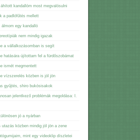
 áhított kandallóm most megvalósulni
ik a padlófűtés mellett
i álmom egy kandalló
ereotípiák nem mindig igazak
e a vállalkozásomban is segít
e hatására újítottam fel a fürdőszobámat
ne ismét megmentett
e vízszerelés közben is jól jön
ás gyűjtés, shiro bukósisakok
ánosan jelentkező problémák megoldása: I.
ülönösen jó a nyárban
 utazás közben mindig jól jön a zene
tógumijaim, mint egy videoklip díszletei