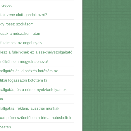
e Gépet
dtok zene alatt gondolkozni?
egy rossz szokásom
 csak a műszakom után
füleimnek az angol nyelv
lesz a füleinknek ez a székhelyszolgáltató
 nélkül nem megyek sehova!
allgatás és klipnézés hatására az
tikai fogászaton kötöttem ki
allgatás, és a német nyelvtanfolyamok
na
allgatás, reklám, ausztriai munkák
ari próba szünetében a téma: autósboltok
pesten