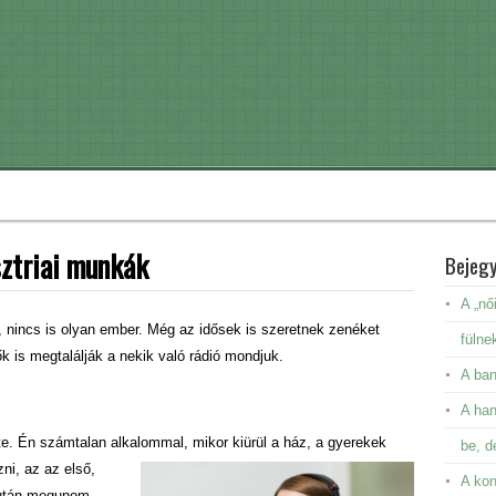
sztriai munkák
Bejeg
A „nő
m, nincs is olyan ember. Még az idősek is szeretnek zenéket
fülne
ők is megtalálják a nekik való rádió mondjuk.
A ban
A ha
tte. Én számtalan alkalommal, mikor
kiürül a ház, a gyerekek
be, d
ni, az az első,
A kon
 után megunom,