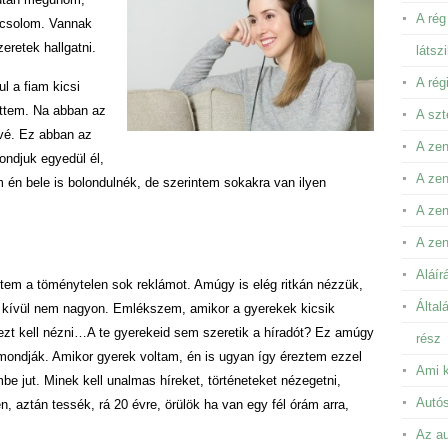
A rég
pcsolom. Vannak
eretek hallgatni.
látsz
A rég
l a fiam kicsi
ettem. Na abban az
A szt
évé. Ez abban az
A zen
ondjuk egyedül él,
A zen
m én bele is bolondulnék, de szerintem sokakra van ilyen
A ze
A zen
Aláír
em a töménytelen sok reklámot. Amúgy is elég ritkán nézzük,
Által
on kívül nem nagyon. Emlékszem, amikor a gyerekek kicsik
ezt kell nézni…A te gyerekeid sem szeretik a híradót? Ez amúgy
rész
mondják. Amikor gyerek voltam, én is ugyan így éreztem ezzel
Ami k
 jut. Minek kell unalmas híreket, történeteket nézegetni,
Autós
, aztán tessék, rá 20 évre, örülök ha van egy fél órám arra,
Az au