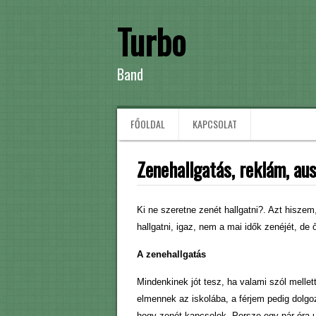
Turbo
Band
FŐOLDAL
KAPCSOLAT
Zenehallgatás, reklám, au
Ki ne szeretne zenét hallgatni?. Azt hisze
hallgatni, igaz, nem a mai idők zenéjét, de 
A zenehallgatás
Mindenkinek jót tesz, ha valami szól melle
elmennek az iskolába, a férjem pedig dolgoz
hogy zenét kapcsolok. Persze egy pár óra