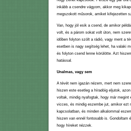
inkább a csendre vágyom, akkor meg kika
megszokott műsorok, amiket kifejezetten sz
Van, hogy jól esik a csend, de amikor példáu
volt, és a párom sokat volt úton, nem szer
időben folyton szólt a rádió, vagy ment a t
esetben is nagy segítség lehet, ha valaki m
és folyton csend lenne körülötte. Azt hisze
hatással.
Unalmas, vagy sem
A tévét nem igazán nézem, mert nem szeret
hiszen este esetleg a híradóig eljutok, az
voltak, mindig nyafogtak, hogy már megint 
vicces, és mindig eszembe jut, amikor ezt 
kapcsolatban, és minden alkalommal eszembe
hiszen van ennél fontosabb is. Gondoltam én
hogy híreket nézzek.