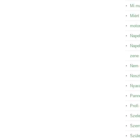
Mi má
Miért
motor
Napel
Napel
zene 
Nem 
Noszt
Nyara
Panno
Profi
Szele
Szem 
Szüle