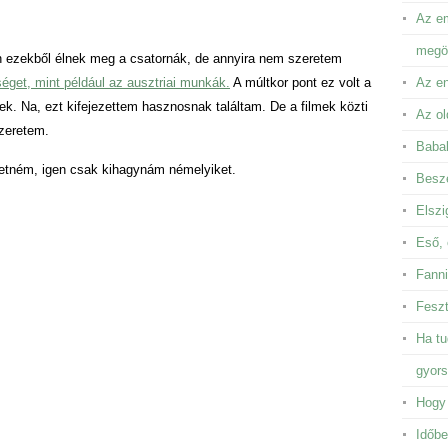
Az em
megör
n ezekből élnek meg a csatornák, de annyira nem szeretem
séget, mint például az ausztriai munkák.
A múltkor pont ez volt a
Az en
ek. Na, ezt kifejezettem hasznosnak találtam. De a filmek közti
Az ol
zeretem.
Baba
ehetném, igen csak kihagynám némelyiket.
Besze
Elszi
Eső, 
Fanni
Feszt
Ha tu
gyor
Hogy 
Időbe