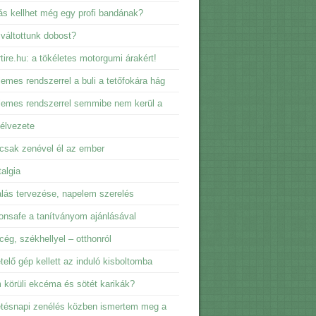
s kellhet még egy profi bandának?
 váltottunk dobost?
tire.hu: a tökéletes motorgumi árakért!
emes rendszerrel a buli a tetőfokára hág
emes rendszerrel semmibe nem kerül a
élvezete
csak zenével él az ember
algia
lás tervezése, napelem szerelés
nsafe a tanítványom ajánlásával
 cég, székhellyel – otthonról
telő gép kellett az induló kisboltomba
körüli ekcéma és sötét karikák?
tésnapi zenélés közben ismertem meg a