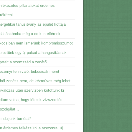
lékezetes pillanatokat érdemes
ökíteni
ergetikai tanúsítvány az épület kottája
daltáskámba még a cd-k is elférnek
kocsiban nem ismerünk kompromisszumot
reztünk egy új polcot a hangosításnak
getelt a szomszéd a zenétől
ezernyi tennivaló, bukósisak méret
ból zenész nem, de kézműves még lehet!
iválozás után szervizben kötöttünk ki
dtam volna, hogy létezik vízszerelés
sszolgálat…
induljunk turnéra?
n érdemes felkészülni a szezonra: új