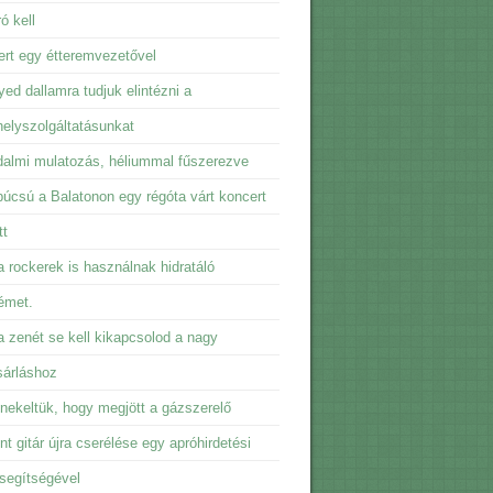
ó kell
rt egy étteremvezetővel
ed dallamra tudjuk elintézni a
elyszolgáltatásunkat
almi mulatozás, héliummal fűszerezve
úcsú a Balatonon egy régóta várt koncert
tt
 rockerek is használnak hidratáló
émet.
 zenét se kell kikapcsolod a nagy
sárláshoz
ekeltük, hogy megjött a gázszerelő
t gitár újra cserélése egy apróhirdetési
 segítségével