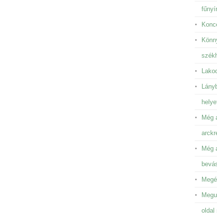
fűnyír
Konce
Könny
székh
Lakod
Lányb
helye
Még a
arckr
Még a
bevá
Megén
Megun
oldal