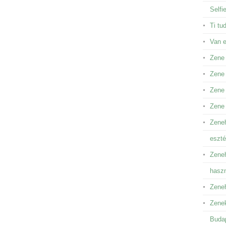
Selfi
Ti tu
Van 
Zene
Zene 
Zene 
Zene
Zeneh
eszté
Zeneh
hasz
Zeneh
Zenek
Buda