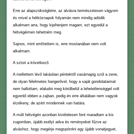
Erre az alapszükségletre, az alvásra természetesen vágyom
és mivel a hétköznapok folyamán nem mindig adódik
alkalmam arra, hogy kipihenjem magam, ezt egyedül a
hétvégéimen tehetném meg.
Sajnos, mint említettem is, erre mostanában nem volt
alkalmam.
A sztori a következő.
A mellettem lévő lakásban péntektől vasárnapig szól a zene,
de olyan félelmetes hangerővel, hogy a saját gondolataimat
nem hallottam, elaludni meg körülbelül a lehetetlenséggel volt
egyenlő ebben a zajban, pedig én erre általában nem vagyok
érzékeny, de azért mindennek van határa.
A múlt hétvégén azonban kivételesen fent maradtam a kis
zugomban, újabb esélyt adva és reményeket fűzve az
alváshoz, hogy megérje megspórolni egy újabb vonatjegyet,