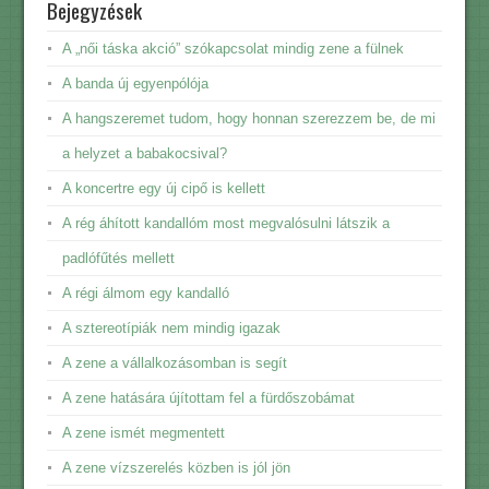
Bejegyzések
A „női táska akció” szókapcsolat mindig zene a fülnek
A banda új egyenpólója
A hangszeremet tudom, hogy honnan szerezzem be, de mi
a helyzet a babakocsival?
A koncertre egy új cipő is kellett
A rég áhított kandallóm most megvalósulni látszik a
padlófűtés mellett
A régi álmom egy kandalló
A sztereotípiák nem mindig igazak
A zene a vállalkozásomban is segít
A zene hatására újítottam fel a fürdőszobámat
A zene ismét megmentett
A zene vízszerelés közben is jól jön