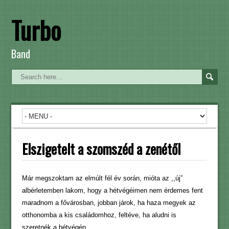
Turbo
Band
Elszigetelt a szomszéd a zenétől
Már megszoktam az elmúlt fél év során, mióta az ,,új”
albérletemben lakom, hogy a hétvégéimen nem érdemes fent
maradnom a fővárosban, jobban járok, ha haza megyek az
otthonomba a kis családomhoz, feltéve, ha aludni is
szeretnék a hétvégén.