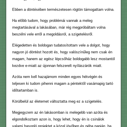
Ebben a döntésében természetesen rögtön támogattam volna.
Ha előbb tudom, hogy problémái vannak a meleg
megtartásával a lakásában, már rég megpróbáltam volna
beszélni vele erről a megoldásról, a szigetelésről.
Elégedetten és boldogan tudatosítottam vele a dolgot, hogy
nagyon jó döntést hozott és, hogy valószínűleg nem csak én
magam, hanem az egész lépcsőház boldogabb lesz mostantól
kezdve e-miatt az újonnan felszerelt nyílászárók miatt.
Azóta nem kell hazajárnom minden egyes hétvégén és
teljesen ki tudom pihenni magam a péntektől vasárnapig tartó
időtartamban is.
Körülbelül az életemet változtatta meg ez a szigetelés.
Megjegyzem az én lakásomban is melegebb van azóta és
elgondolkoztam azon is, hogy lehet, hogy én is csinálok
valami hasonló projektet a közel jövőben és néha napján, ha