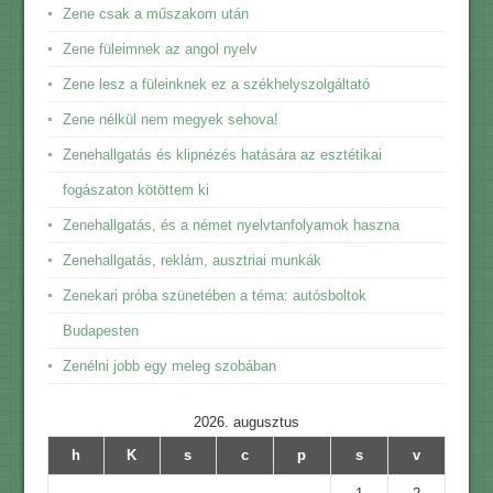
Zene csak a műszakom után
Zene füleimnek az angol nyelv
Zene lesz a füleinknek ez a székhelyszolgáltató
Zene nélkül nem megyek sehova!
Zenehallgatás és klipnézés hatására az esztétikai
fogászaton kötöttem ki
Zenehallgatás, és a német nyelvtanfolyamok haszna
Zenehallgatás, reklám, ausztriai munkák
Zenekari próba szünetében a téma: autósboltok
Budapesten
Zenélni jobb egy meleg szobában
2026. augusztus
h
K
s
c
p
s
v