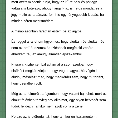
mert azért mindenki tudja, hogy az IC-re hely és pótjegy
váltása is kötelező, ahogy hangzik az ismerős mondat és a
jegy mellé az a párszáz forint is egy lényegesebb kiadás, ha
minden héten megismétlem.
A minap azonban fáradtan estem be az ágyba.
És reggel arra lettem figyelmes, hogy aludtam és aludtam és
nem az ordító, szomszéd ízlésének megfelelő zenére
ébredtem fel, az amúgy álmatlan éjszakámból.
Frissen, kipihenten ballagtam át a szomszédba, hogy
elsőként megköszönjem, hogy végre hagyott hétvégén is
aludni, másrészt meg, hogy megkérdezzem, hogy mi történt,
hogy csendben volt.
Még az is felmerült a fejemben, hogy valami baj lehet, mert az
elmúlt félévben tényleg egy alkalmat, egy olyan hétvégét sem
tudok felidézni, amikor nem szólt volna a zene.
Persze az is előfordulhat, hogy amikor én hazamentem,