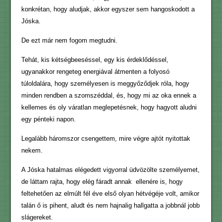
konkrétan, hogy aludjak, akkor egyszer sem hangoskodott a
Jóska.
De ezt már nem fogom megtudni.
Tehát, kis kétségbeeséssel, egy kis érdeklődéssel,
ugyanakkor rengeteg energiával átmenten a folyosó
túloldalára, hogy személyesen is meggyőződjek róla, hogy
minden rendben a szomszéddal, és, hogy mi az oka ennek a
kellemes és oly váratlan meglepetésnek, hogy hagyott aludni
egy pénteki napon.
Legalább háromszor csengettem, mire végre ajtót nyitottak
nekem.
A Jóska hatalmas elégedett vigyorral üdvözölte személyemet,
de láttam rajta, hogy elég fáradt annak ellenére is, hogy
feltehetően az elmúlt fél éve első olyan hétvégéje volt, amikor
talán ő is pihent, aludt és nem hajnalig hallgatta a jobbnál jobb
slágereket.