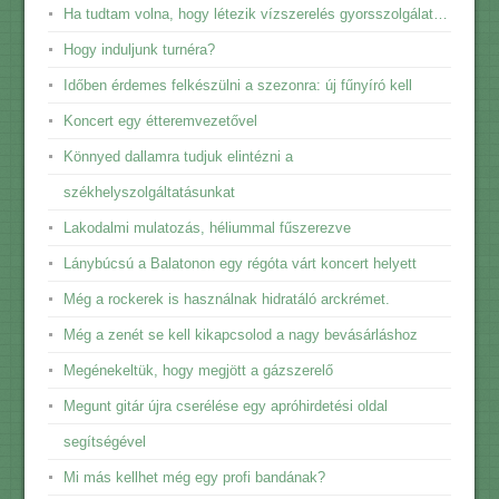
Ha tudtam volna, hogy létezik vízszerelés gyorsszolgálat…
Hogy induljunk turnéra?
Időben érdemes felkészülni a szezonra: új fűnyíró kell
Koncert egy étteremvezetővel
Könnyed dallamra tudjuk elintézni a
székhelyszolgáltatásunkat
Lakodalmi mulatozás, héliummal fűszerezve
Lánybúcsú a Balatonon egy régóta várt koncert helyett
Még a rockerek is használnak hidratáló arckrémet.
Még a zenét se kell kikapcsolod a nagy bevásárláshoz
Megénekeltük, hogy megjött a gázszerelő
Megunt gitár újra cserélése egy apróhirdetési oldal
segítségével
Mi más kellhet még egy profi bandának?