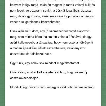
kedvem is úgy tartja, talán én magam is tartok valami bulit és
nem fogok vele zavarni senkit, a Jóskát legalábbis biztosan
nem, de ahogy ő sem, senki más sem fogja hallani a hangos
zenét a szigetelésnek köszönhetően.
Csak ajánlani tudom, egy jó szomszéd viszonyt alapozott
meg, nem mintha bármi bajom lett volna a Jóskával, de így
azért kellemesebb a társasága, hogy nem csak a hétvégenti
álmatlan éjszakáim jutnak eszembe róla, valahányszor
összefutok és találkozok vele.
Úgy tűnik, egy ablak sok mindent megváltoztathat.
Olykor van, amit el kell szigetelni ahhoz, hogy valami új
összekovácsolódjon.
Mondjuk egy hosszú távú, és egyre csak jobb szomszédság.