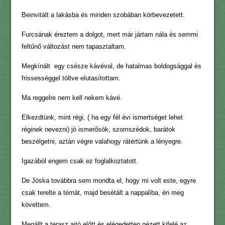
Beinvitált a lakásba és minden szobában körbevezetett.
Furcsának éreztem a dolgot, mert már jártam nála és semmi
feltűnő változást nem tapasztaltam.
Megkínált egy csésze kávéval, de hatalmas boldogsággal és
frissességgel töltve elutasítottam.
Ma reggelre nem kell nekem kávé.
Elkezdtünk, mint régi, ( ha egy fél évi ismertséget lehet
réginek nevezni) jó ismerősök, szomszédok, barátok
beszélgetni, aztán végre valahogy rátértünk a lényegre.
Igazából engem csak ez foglalkoztatott.
De Jóska továbbra sem mondta el, hogy mi volt este, egyre
csak terelte a témát, majd besétált a nappaliba, én meg
követtem.
Megállt a terasz ajtó előtt és elégedetten nézett kifelé az