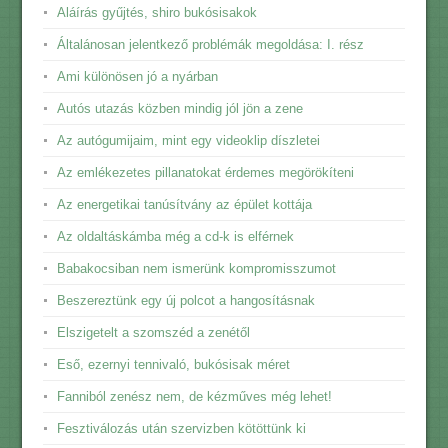
Aláírás gyűjtés, shiro bukósisakok
Általánosan jelentkező problémák megoldása: I. rész
Ami különösen jó a nyárban
Autós utazás közben mindig jól jön a zene
Az autógumijaim, mint egy videoklip díszletei
Az emlékezetes pillanatokat érdemes megörökíteni
Az energetikai tanúsítvány az épület kottája
Az oldaltáskámba még a cd-k is elférnek
Babakocsiban nem ismerünk kompromisszumot
Beszereztünk egy új polcot a hangosításnak
Elszigetelt a szomszéd a zenétől
Eső, ezernyi tennivaló, bukósisak méret
Fanniból zenész nem, de kézműves még lehet!
Fesztiválozás után szervizben kötöttünk ki