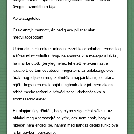
üvegen, szemlélte a tájat.
Ablakszigetelés.
Csak ennyit mondott, én pedig egy pillanat alatt
megvilágosodtam.
Utána elmesélt nekem mindent ezzel kapcsolatban; eredetileg
a fűtés miatt csinálta, hogy ne eressze ki a meleget a lakás,
ha már befűtött, (tényleg nehéz lehetett feltekerni azt a
radiátort, de természetesen megértem, az ablakszigetelési
árak meg teljesen megfizethetők a napjainkban), de utána
rájött, hogy nem csak saját magának akar jót, nem akarja
többé megkeseríteni a hétvégi zenei kirohanásaival a
szomszédok életét.
Ez alapján úgy döntött, hogy olyan szigetelést választ az
ablakai meg a teraszajtó helyére, ami nem csak, hogy a
hideget nem engedi be, hanem még hangszigetelő funkcióval
is bír egyben, egyszerre.