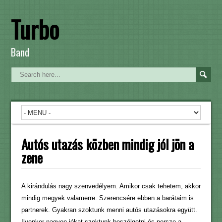
Turbo
Band
Autós utazás közben mindig jól jön a
zene
A kirándulás nagy szenvedélyem. Amikor csak tehetem, akkor
mindig megyek valamerre. Szerencsére ebben a barátaim is
partnerek. Gyakran szoktunk menni autós utazásokra együtt.
Ilyenkor nagyon jókat szoktunk beszélgetni és persze a