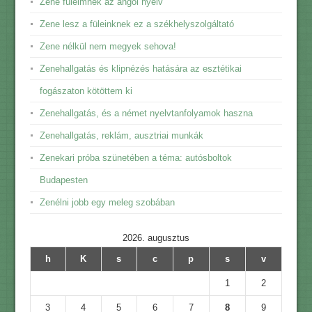
Zene füleimnek az angol nyelv
Zene lesz a füleinknek ez a székhelyszolgáltató
Zene nélkül nem megyek sehova!
Zenehallgatás és klipnézés hatására az esztétikai
fogászaton kötöttem ki
Zenehallgatás, és a német nyelvtanfolyamok haszna
Zenehallgatás, reklám, ausztriai munkák
Zenekari próba szünetében a téma: autósboltok
Budapesten
Zenélni jobb egy meleg szobában
2026. augusztus
h
K
s
c
p
s
v
1
2
3
4
5
6
7
8
9