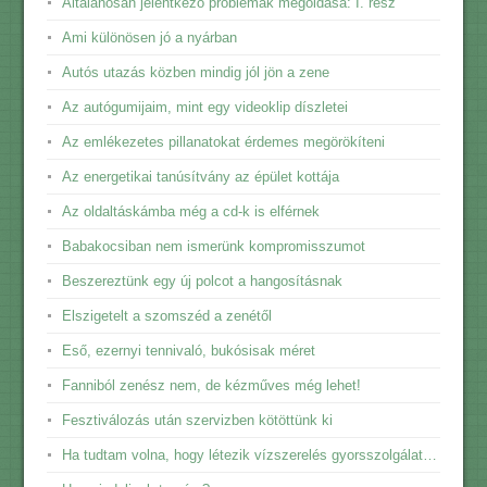
Általánosan jelentkező problémák megoldása: I. rész
Ami különösen jó a nyárban
Autós utazás közben mindig jól jön a zene
Az autógumijaim, mint egy videoklip díszletei
Az emlékezetes pillanatokat érdemes megörökíteni
Az energetikai tanúsítvány az épület kottája
Az oldaltáskámba még a cd-k is elférnek
Babakocsiban nem ismerünk kompromisszumot
Beszereztünk egy új polcot a hangosításnak
Elszigetelt a szomszéd a zenétől
Eső, ezernyi tennivaló, bukósisak méret
Fanniból zenész nem, de kézműves még lehet!
Fesztiválozás után szervizben kötöttünk ki
Ha tudtam volna, hogy létezik vízszerelés gyorsszolgálat…