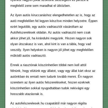
megfelelő zene sem maradhat el útközben.
Az ilyen autós kiruccanáshoz elengedhetetlen az is, hogy az
autó megfelelően fel legyen készítve minden helyzetre. Éppen
ezért legutóbb, egy autós vadriasztót vásároltam az
Autófelszerelések oldalán. Az autós vadriasztó nem csak
akkor jöhet jól, ha kirándulni megyünk. Hiszen nagyon sok
olyan útszakasz is van, ahol kint is van a tábla, hogy vad
veszély. Ilyen helyeken is nagyon jól jöhet egy megfelelően
működő autós vadriasztó.
Ennek a riasztónak köszönhetően többé nem kell attól
félnünk, hogy elütünk egy állatot, vagy egy állat kárt okoz az
autónkban és emiatt nem tudunk tovább menni. Én nagyon
szeretem az ilyen autós felszereléseket, hiszen ezeknek
köszönhetően sokkal nyugodtabban tudok nekivágni egy
hosszabb utazásnak is.
Az autofelszerelesek.hu csapatától már nagyon régóta