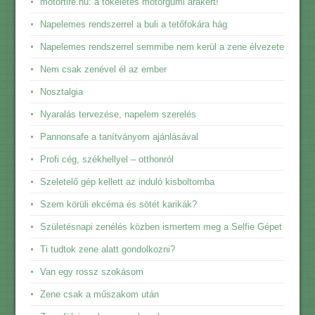
motortire.hu: a tökéletes motorgumi árakért!
Napelemes rendszerrel a buli a tetőfokára hág
Napelemes rendszerrel semmibe nem kerül a zene élvezete
Nem csak zenével él az ember
Nosztalgia
Nyaralás tervezése, napelem szerelés
Pannonsafe a tanítványom ajánlásával
Profi cég, székhellyel – otthonról
Szeletelő gép kellett az induló kisboltomba
Szem körüli ekcéma és sötét karikák?
Születésnapi zenélés közben ismertem meg a Selfie Gépet
Ti tudtok zene alatt gondolkozni?
Van egy rossz szokásom
Zene csak a műszakom után