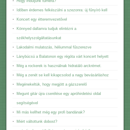
Hogy induljunk turnéra?
Időben érdemes felkészülni a szezonra: új fűnyíró kell
Koncert egy étteremvezetővel
Könnyed dallamra tudjuk elintézni a
székhelyszolgáltatásunkat
Lakodalmi mulatozás, héliummal fűszerezve
Lánybúcsú a Balatonon egy régóta várt koncert helyett
Még a rockerek is használnak hidratáló arckrémet.
Még a zenét se kell kikapcsolod a nagy bevásárláshoz
Megénekeltük, hogy megjött a gázszerelő
Megunt gitár újra cserélése egy apróhirdetési oldal
segítségével
Mi más kellhet még egy profi bandának?
Miért váltottunk dobost?