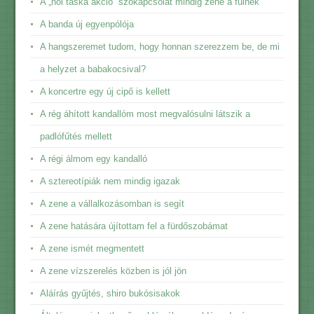
A „női táska akció” szókapcsolat mindig zene a fülnek
A banda új egyenpólója
A hangszeremet tudom, hogy honnan szerezzem be, de mi
a helyzet a babakocsival?
A koncertre egy új cipő is kellett
A rég áhított kandallóm most megvalósulni látszik a
padlófűtés mellett
A régi álmom egy kandalló
A sztereotípiák nem mindig igazak
A zene a vállalkozásomban is segít
A zene hatására újítottam fel a fürdőszobámat
A zene ismét megmentett
A zene vízszerelés közben is jól jön
Aláírás gyűjtés, shiro bukósisakok