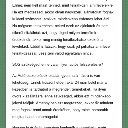
Ehhez nem kell mást tenned, mint feliratkozni a hírleveleikre.
Ha ezt megteszed, akkor olyan nagyszerű ajánlatokat fognak
küldeni számodra, amikkel mindenképp érdemes lehet élni.
Ha mégsem tetszenének neked ezek az ajánlatok és nem
sikerül eltalálniuk azt, hogy téged milyen termékek
érdekelnek, akkor még mindig leiratkozhatsz ezekről a
levelekről. Ebből is látszik, hogy csak jól járhatsz a hírlevél
feliratkozással, veszíteni valód egyáltalán nincs.
SOS szükséged lenne valamilyen autós felszerelésre?
Az Autófelszerelések oldalán gyors szállításra is van
lehetőség. Ennek köszönhetően akár 24 órán belül már a
kezedben is tarthatod a megrendelt termékeket. Ha ilyen
gyors kiszállításra lenne szükséged, akkor ezt mindenképp
jelezd feléjük. Amennyiben ezt megteszed, akkor ők mindent
meg fognak tenni annak érdekében, hogy minél hamarabb
megkaphasd a csomagodat.
Nagyon jó ár-érték arányban kaphatók a termékeik, ezért