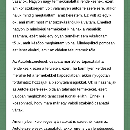
vásárlok. Nagyon nagy termékkínálattal rendelkeznek, ezért
amikor szükségem volt valamilyen autós felszerelésre, akkor
náluk mindig megtaláltam, amit kerestem. Ez volt az egyik
ok, ami miatt most már törzsvásárlójukká váltam. Emellett
nagyon jó minőségű termékeket kínálnak a vásárlóik
számára, ezért még egy olyan terméket sem vásároltam
tőlük, amit később megbántam volna. Mindegyiktől pontosan
azt lehet elvárni, amit az oldalon feltüntetnek róla.
Az Autófelszerelések csapata már 20 év tapasztalattal
rendelkezik ezen a területen, ezért, ha bármilyen kérdésed
merülne fel a termékekkel kapcsolatban, akkor nyugodtan
fordulhatsz hozzájuk a bizonytalanságokkal. Ők is használják
az Autófelszerelések oldalán található termékeket, ezért
valóban megbízható tanáccsal tudnak ellátni. Ennek is
köszönhető, hogy mára már egy valódi szakértő csapattá
váltak.
Amennyiben különleges ajánlatokat is szeretnél kapni az
Autófelszerelések csapatától, akkor erre is van lehetőséged.