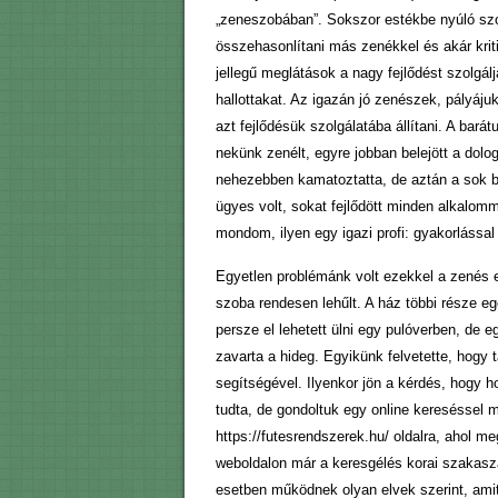
„zeneszobában”. Sokszor estékbe nyúló szór
összehasonlítani más zenékkel és akár kritiz
jellegű meglátások a nagy fejlődést szolgáljá
hallottakat. Az igazán jó zenészek, pályáj
azt fejlődésük szolgálatába állítani. A bar
nekünk zenélt, egyre jobban belejött a dologb
nehezebben kamatoztatta, de aztán a sok b
ügyes volt, sokat fejlődött minden alkalomm
mondom, ilyen egy igazi profi: gyakorlással
Egyetlen problémánk volt ezekkel a zenés e
szoba rendesen lehűlt. A ház többi része eg
persze el lehetett ülni egy pulóverben, de 
zavarta a hideg. Egyikünk felvetette, hogy t
segítségével. Ilyenkor jön a kérdés, hogy 
tudta, de gondoltuk egy online kereséssel m
https://futesrendszerek.hu/ oldalra, ahol m
weboldalon már a keresgélés korai szakaszá
esetben működnek olyan elvek szerint, ami