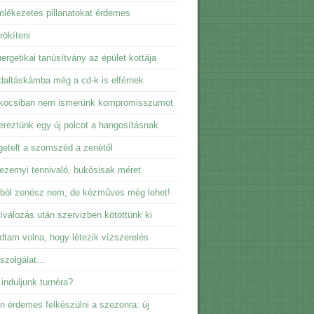
lékezetes pillanatokat érdemes
ökíteni
ergetikai tanúsítvány az épület kottája
daltáskámba még a cd-k is elférnek
kocsiban nem ismerünk kompromisszumot
reztünk egy új polcot a hangosításnak
getelt a szomszéd a zenétől
ezernyi tennivaló, bukósisak méret
ból zenész nem, de kézműves még lehet!
iválozás után szervizben kötöttünk ki
dtam volna, hogy létezik vízszerelés
sszolgálat…
induljunk turnéra?
n érdemes felkészülni a szezonra: új