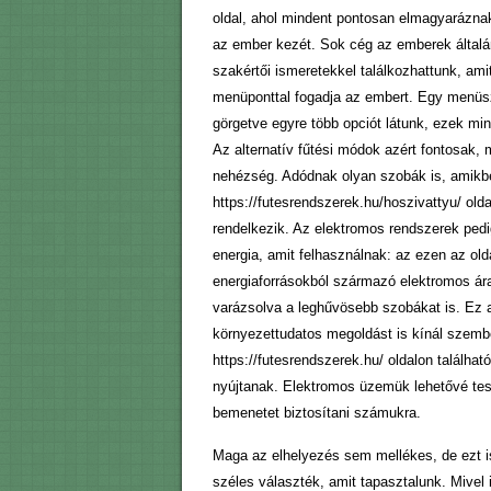
oldal, ahol mindent pontosan elmagyaráznak
az ember kezét. Sok cég az emberek általáno
szakértői ismeretekkel találkozhattunk, ami
menüponttal fogadja az embert. Egy menüszal
görgetve egyre több opciót látunk, ezek mi
Az alternatív fűtési módok azért fontosak,
nehézség. Adódnak olyan szobák is, amikben
https://futesrendszerek.hu/hoszivattyu/ ol
rendelkezik. Az elektromos rendszerek ped
energia, amit felhasználnak: az ezen az ol
energiaforrásokból származó elektromos ár
varázsolva a leghűvösebb szobákat is. Ez a
környezettudatos megoldást is kínál szembe
https://futesrendszerek.hu/ oldalon találhat
nyújtanak. Elektromos üzemük lehetővé te
bemenetet biztosítani számukra.
Maga az elhelyezés sem mellékes, de ezt is 
széles választék, amit tapasztalunk. Mivel 