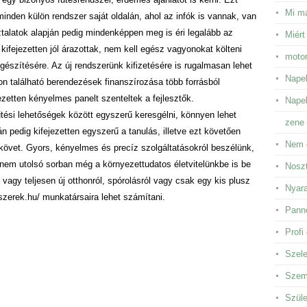
Mi má
inden külön rendszer saját oldalán, ahol az infók is vannak, van
ztalatok alapján pedig mindenképpen meg is éri legalább az
Miért
k kifejezetten jól árazottak, nem kell egész vagyonokat költeni
motor
gészítésére. Az új rendszerünk kifizetésére is rugalmasan lehet
Napel
on található berendezések finanszírozása több forrásból
ezetten kényelmes panelt szenteltek a fejlesztők.
Napel
űtési lehetőségek között egyszerű keresgélni, könnyen lehet
zene 
án pedig kifejezetten egyszerű a tanulás, illetve ezt követően
Nem 
 követ. Gyors, kényelmes és precíz szolgáltatásokról beszélünk,
nem utolsó sorban még a környezettudatos életvitelünkbe is be
Noszt
 vagy teljesen új otthonról, spórolásról vagy csak egy kis plusz
Nyara
szerek.hu/ munkatársaira lehet számítani.
Panno
Profi
Szele
Szem 
Szüle