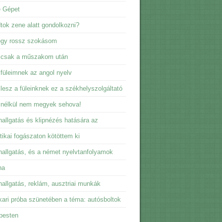
e Gépet
dtok zene alatt gondolkozni?
egy rossz szokásom
 csak a műszakom után
füleimnek az angol nyelv
lesz a füleinknek ez a székhelyszolgáltató
 nélkül nem megyek sehova!
allgatás és klipnézés hatására az
tikai fogászaton kötöttem ki
allgatás, és a német nyelvtanfolyamok
na
allgatás, reklám, ausztriai munkák
ari próba szünetében a téma: autósboltok
pesten