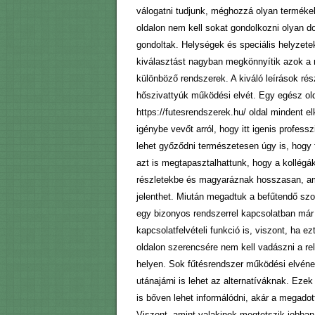
válogatni tudjunk, méghozzá olyan termékek
oldalon nem kell sokat gondolkozni olyan 
gondoltak. Helységek és speciális helyzetek
kiválasztást nagyban megkönnyítik azok a 
különböző rendszerek. A kiváló leírások rész
hőszivattyúk működési elvét. Egy egész ol
https://futesrendszerek.hu/ oldal mindent e
igénybe vevőt arról, hogy itt igenis profess
lehet győződni természetesen úgy is, hogy f
azt is megtapasztalhattunk, hogy a kollég
részletekbe és magyaráznak hosszasan, ami
jelenthet. Miután megadtuk a befűtendő szoba
egy bizonyos rendszerrel kapcsolatban már
kapcsolatfelvételi funkció is, viszont, ha e
oldalon szerencsére nem kell vadászni a rel
helyen. Sok fűtésrendszer működési elvének 
utánajárni is lehet az alternatíváknak. Eze
is bőven lehet informálódni, akár a megadott
Viszont, amint valakinek megtetszik jobban 