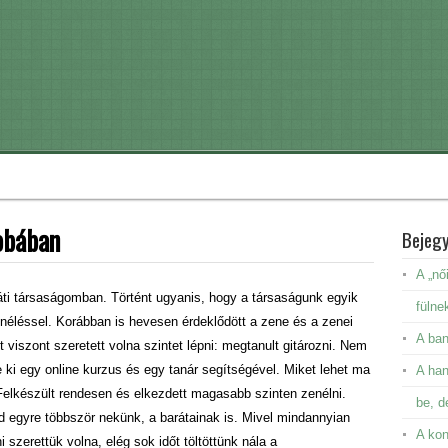
obában
Bejeg
A „nő
ráti társaságomban. Történt ugyanis, hogy a társaságunk egyik
fülne
enéléssel. Korábban is hevesen érdeklődött a zene és a zenei
A ban
viszont szeretett volna szintet lépni: megtanult gitározni. Nem
te ki egy online kurzus és egy tanár segítségével. Miket lehet ma
A ha
Felkészült rendesen és elkezdett magasabb szinten zenélni.
be, d
d egyre többször nekünk, a barátainak is. Mivel mindannyian
A kon
 szerettük volna, elég sok időt töltöttünk nála a