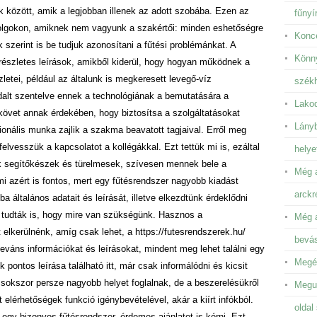
 között, amik a legjobban illenek az adott szobába. Ezen az
fűnyír
dolgokon, amiknek nem vagyunk a szakértői: minden eshetőségre
Konce
 szerint is be tudjuk azonosítani a fűtési problémánkat. A
Könny
részletes leírások, amikből kiderül, hogy hogyan működnek a
letei, például az általunk is megkeresett levegő-víz
székh
dalt szentelve ennek a technológiának a bemutatására a
Lakod
lkövet annak érdekében, hogy biztosítsa a szolgáltatásokat
Lányb
zionális munka zajlik a szakma beavatott tagjaival. Erről meg
elvesszük a kapcsolatot a kollégákkal. Ezt tettük mi is, ezáltal
helye
ák segítőkészek és türelmesek, szívesen mennek bele a
Még a
 azért is fontos, mert egy fűtésrendszer nagyobb kiadást
arckr
 általános adatait és leírását, illetve elkezdtünk érdeklődni
 tudták is, hogy mire van szükségünk. Hasznos a
Még a
zt elkerülnénk, amíg csak lehet, a https://futesrendszerek.hu/
bevá
eváns információkat és leírásokat, mindent meg lehet találni egy
Megén
pontos leírása található itt, már csak informálódni és kicsit
k sokszor persze nagyobb helyet foglalnak, de a beszerelésükről
Megun
 elérhetőségek funkció igénybevételével, akár a kiírt infókból.
oldal
egy bizonyos fűtésrendszer, érdemes ajánlatot is kérni. Ezt