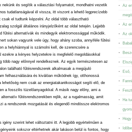
 nekünk és segítik a választási folyamatot, mondhatni vezetik
Az em
s tudatlanságával él vissza, itt viszont a lehető legprecízebb
megör
t csak el tudtunk képzelni. Az oldal több választható
Az en
ag szolgál általános irányjelzőként az oldal tetején. Lejjebb
nd fűtési alternatívák és mindegyik elektromossággal működik.
Az ol
 mert sokan vagyunk vele úgy, hogy ahány szoba, annyiféle fűtési
Baba
 a helyhiánnyal is számolni kell, de szerencsére a
Besze
dal ezekre a kényes helyzetekre is megfelelő megoldásokkal
ig több nagy előnnyel rendelkeznek. Az egyik természetesen az
Elszi
dalon található fűtésrendszerek alkalmasak a megújuló
Eső, 
am felhasználására és kiválóan működnek így, otthonossá
Fanni
 lehetőség nem csak az energiatakarékosságot segíti elő, de
n a fosszilis tüzelőanyagokkal. A másik nagy előny, ami a
Feszt
ó alternatív fűtésrendszerekben rejlik, az a rugalmasság, amit
Ha tu
szi a rendszerek mozgatását és elegendő mindössze elektromos
gyor
Hogy 
igény szerint lehet változtatni itt. A legjobb egyértelműen a
Időbe
igényeink sokszor eltérhetnek akár lakáson belül is fontos, hogy