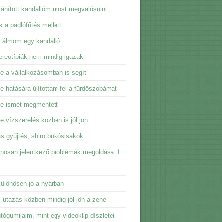
 áhított kandallóm most megvalósulni
ik a padlófűtés mellett
i álmom egy kandalló
ereotípiák nem mindig igazak
e a vállalkozásomban is segít
e hatására újítottam fel a fürdőszobámat
ne ismét megmentett
e vízszerelés közben is jól jön
ás gyűjtés, shiro bukósisakok
ánosan jelentkező problémák megoldása: I.
ülönösen jó a nyárban
 utazás közben mindig jól jön a zene
tógumijaim, mint egy videoklip díszletei