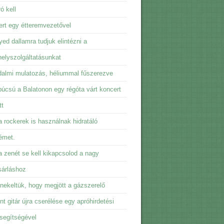
ó kell
rt egy étteremvezetővel
ed dallamra tudjuk elintézni a
elyszolgáltatásunkat
almi mulatozás, héliummal fűszerezve
úcsú a Balatonon egy régóta várt koncert
tt
 rockerek is használnak hidratáló
émet.
 zenét se kell kikapcsolod a nagy
sárláshoz
ekeltük, hogy megjött a gázszerelő
t gitár újra cserélése egy apróhirdetési
 segítségével