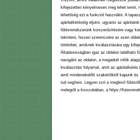
kifejezetten kényelmesen meg lehet tenni, m
lehetőség ezt a funkciót használni. A tapas
ajánlatkéréséig eljutni, ugyanis az ajánlato
fűtésrendszerünk korszerűsítésére vagy kie
tekinteni, hiszen szerencsére az ezen oldal
történhet, amiknek kiválasztására egy kifej
Általánosságban igaz az oldalon található f
navigálni az oldalon, a megadott infók alapj
kiválasztási folyamat, amit az ajánlatkérés
amit mindenekelőtt szakértőktől kapunk és 
tud segíteni. Legyen szó a meglévő fűtésről
melegről a kisszobában, a https://futesrend