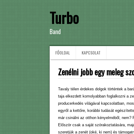
Turbo
Band
FŐOLDAL
KAPCSOLAT
Zenélni jobb egy meleg sz
Tavaly télen érdekes dolgok történtek a ba
taja elkezdett komolyabban foglalkozni a z
producerkedés világával kapcsolatban, most 
egyről a kettőre, korábbi tudását egészítet
már csinálni az otthon kényelméből, nem? 
Először csak a saját szórakoztatására, maj
szeretjük a zenét (oké, ki nem) és támogatni