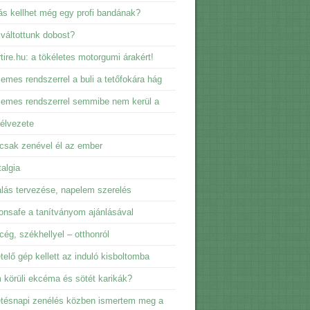
s kellhet még egy profi bandának?
 váltottunk dobost?
tire.hu: a tökéletes motorgumi árakért!
emes rendszerrel a buli a tetőfokára hág
emes rendszerrel semmibe nem kerül a
élvezete
csak zenével él az ember
algia
lás tervezése, napelem szerelés
nsafe a tanítványom ajánlásával
 cég, székhellyel – otthonról
telő gép kellett az induló kisboltomba
körüli ekcéma és sötét karikák?
tésnapi zenélés közben ismertem meg a