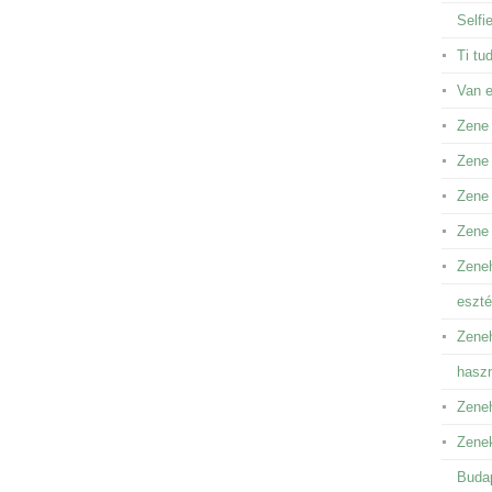
Selfi
Ti tu
Van 
Zene
Zene 
Zene 
Zene
Zeneh
eszté
Zeneh
hasz
Zeneh
Zenek
Buda