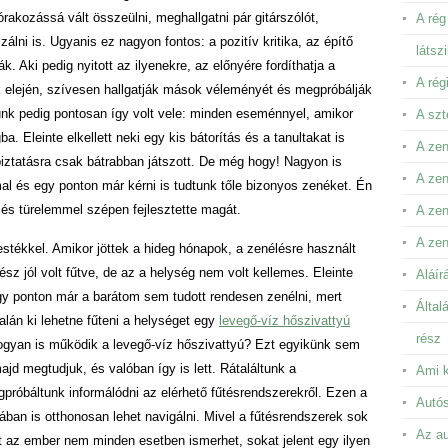
akozássá vált összeülni, meghallgatni pár gitárszólót,
A rég
álni is. Ugyanis ez nagyon fontos: a pozitív kritika, az építő
látsz
k. Aki pedig nyitott az ilyenekre, az előnyére fordíthatja a
A rég
uk elején, szívesen hallgatják mások véleményét és megpróbálják
átunk pedig pontosan így volt vele: minden eseménnyel, amikor
A szt
a. Eleinte elkellett neki egy kis bátorítás és a tanultakat is
A zen
iztatásra csak bátrabban játszott. De még hogy! Nagyon is
A zen
al és egy ponton már kérni is tudtunk tőle bizonyos zenéket. Én
 és türelemmel szépen fejlesztette magát.
A ze
A zen
stékkel. Amikor jöttek a hideg hónapok, a zenélésre használt
ész jól volt fűtve, de az a helység nem volt kellemes. Eleinte
Aláír
egy ponton már a barátom sem tudott rendesen zenélni, mert
Által
alán ki lehetne fűteni a helységet egy
levegő-víz hőszivattyú
rész
hogyan is működik a levegő-víz hőszivattyú? Ezt egyikünk sem
ajd megtudjuk, és valóban így is lett. Rátaláltunk a
Ami k
egpróbáltunk informálódni az elérhető fűtésrendszerekről. Ezen a
Autós
ban is otthonosan lehet navigálni. Mivel a fűtésrendszerek sok
Az au
t az ember nem minden esetben ismerhet, sokat jelent egy ilyen