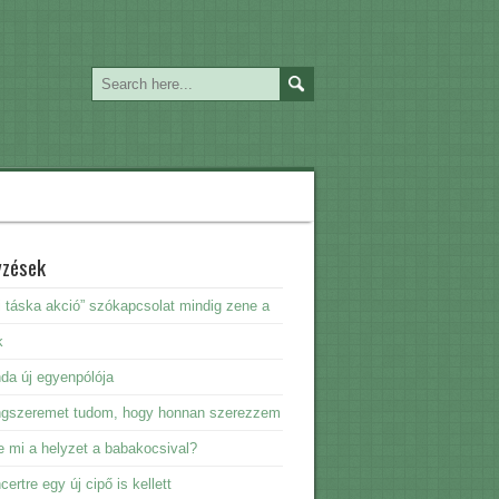
yzések
i táska akció” szókapcsolat mindig zene a
k
da új egyenpólója
ngszeremet tudom, hogy honnan szerezzem
e mi a helyzet a babakocsival?
certre egy új cipő is kellett