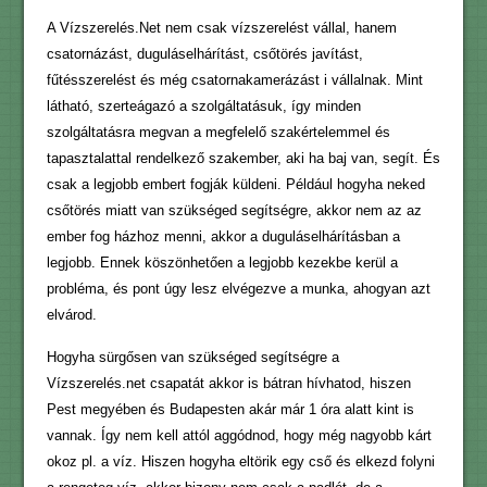
A Vízszerelés.Net nem csak vízszerelést vállal, hanem
csatornázást, duguláselhárítást, csőtörés javítást,
fűtésszerelést és még csatornakamerázást i vállalnak. Mint
látható, szerteágazó a szolgáltatásuk, így minden
szolgáltatásra megvan a megfelelő szakértelemmel és
tapasztalattal rendelkező szakember, aki ha baj van, segít. És
csak a legjobb embert fogják küldeni. Például hogyha neked
csőtörés miatt van szükséged segítségre, akkor nem az az
ember fog házhoz menni, akkor a duguláselhárításban a
legjobb. Ennek köszönhetően a legjobb kezekbe kerül a
probléma, és pont úgy lesz elvégezve a munka, ahogyan azt
elvárod.
Hogyha sürgősen van szükséged segítségre a
Vízszerelés.net csapatát akkor is bátran hívhatod, hiszen
Pest megyében és Budapesten akár már 1 óra alatt kint is
vannak. Így nem kell attól aggódnod, hogy még nagyobb kárt
okoz pl. a víz. Hiszen hogyha eltörik egy cső és elkezd folyni