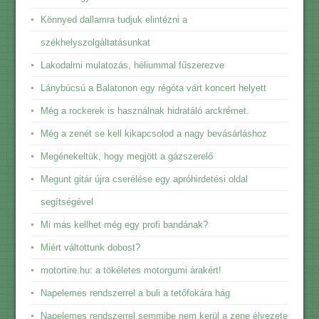
Könnyed dallamra tudjuk elintézni a
székhelyszolgáltatásunkat
Lakodalmi mulatozás, héliummal fűszerezve
Lánybúcsú a Balatonon egy régóta várt koncert helyett
Még a rockerek is használnak hidratáló arckrémet.
Még a zenét se kell kikapcsolod a nagy bevásárláshoz
Megénekeltük, hogy megjött a gázszerelő
Megunt gitár újra cserélése egy apróhirdetési oldal
segítségével
Mi más kellhet még egy profi bandának?
Miért váltottunk dobost?
motortire.hu: a tökéletes motorgumi árakért!
Napelemes rendszerrel a buli a tetőfokára hág
Napelemes rendszerrel semmibe nem kerül a zene élvezete