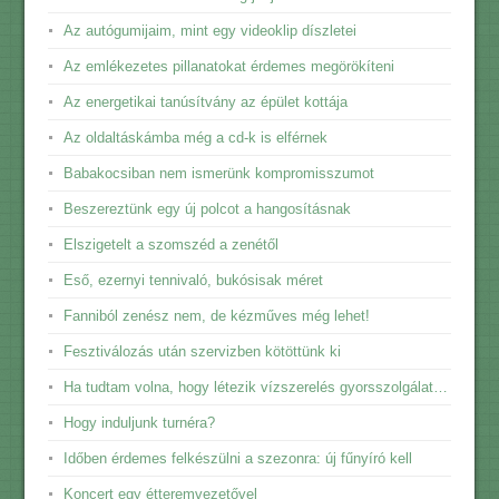
Az autógumijaim, mint egy videoklip díszletei
Az emlékezetes pillanatokat érdemes megörökíteni
Az energetikai tanúsítvány az épület kottája
Az oldaltáskámba még a cd-k is elférnek
Babakocsiban nem ismerünk kompromisszumot
Beszereztünk egy új polcot a hangosításnak
Elszigetelt a szomszéd a zenétől
Eső, ezernyi tennivaló, bukósisak méret
Fanniból zenész nem, de kézműves még lehet!
Fesztiválozás után szervizben kötöttünk ki
Ha tudtam volna, hogy létezik vízszerelés gyorsszolgálat…
Hogy induljunk turnéra?
Időben érdemes felkészülni a szezonra: új fűnyíró kell
Koncert egy étteremvezetővel