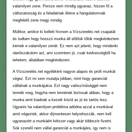
valamilyen zene. Persze nem mindig ugyanaz, hiszen fő a
változatosság és a feladatnak illetve a hangulatomnak
megfelelő zene megy mindig.
Múltkor, amikor ki kellett hívnom a Vízszerelés.net csapatát
és tudtam hogy hosszú munka áll előttük tőlük megkérdeztem
kérnek e valamilyen zenét. Ez nem azt jelenti, hogy mindenki
ráerőszakolom azt, ami szerintem jó, csak kedvességből ha
tehetem, általában megkérdezem.
A Vízszerelés.net egyébként nagyon alapos és profi munkát
végez. Ezt mi sem mutatja jobban, mint hogy garanciát
vállalnak a munkájukra. Ezt nagy valószínűséggel nem
tennék meg, hogyha nem lennének biztosak abban, hogy a
munka amit kiadnak a kezeik közül az jó és tartós lesz.
Ugyanis ha valamilyen probléma adódna azzal a munkával
amit végeztek, akkor díjmentesen helyrehozzák, nem kell
ugyanazért a munkáért kétszer vagy akár többször fizetni.
Sok szerelő nem vállal garanciát a munkájára, így nem is