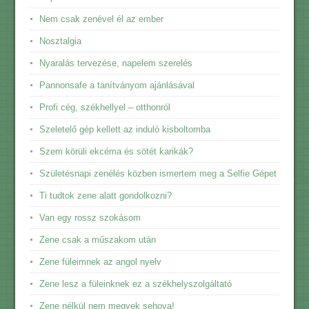
Nem csak zenével él az ember
Nosztalgia
Nyaralás tervezése, napelem szerelés
Pannonsafe a tanítványom ajánlásával
Profi cég, székhellyel – otthonról
Szeletelő gép kellett az induló kisboltomba
Szem körüli ekcéma és sötét karikák?
Születésnapi zenélés közben ismertem meg a Selfie Gépet
Ti tudtok zene alatt gondolkozni?
Van egy rossz szokásom
Zene csak a műszakom után
Zene füleimnek az angol nyelv
Zene lesz a füleinknek ez a székhelyszolgáltató
Zene nélkül nem megyek sehova!