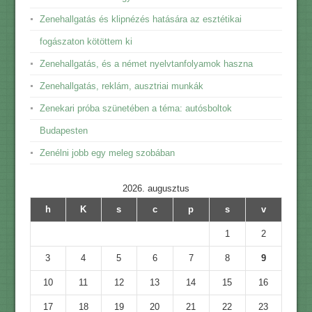
Zenehallgatás és klipnézés hatására az esztétikai
fogászaton kötöttem ki
Zenehallgatás, és a német nyelvtanfolyamok haszna
Zenehallgatás, reklám, ausztriai munkák
Zenekari próba szünetében a téma: autósboltok
Budapesten
Zenélni jobb egy meleg szobában
2026. augusztus
h
K
s
c
p
s
v
1
2
3
4
5
6
7
8
9
10
11
12
13
14
15
16
17
18
19
20
21
22
23