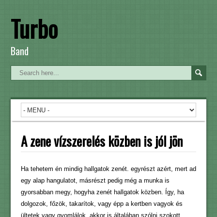
Turbo
Band
A zene vízszerelés közben is jól jön
Ha tehetem én mindig hallgatok zenét. egyrészt azért, mert ad
egy alap hangulatot, másrészt pedig még a munka is
gyorsabban megy, hogyha zenét hallgatok közben. Így, ha
dolgozok, főzök, takarítok, vagy épp a kertben vagyok és
ültetek vagy gyomlálok, akkor is általában szólni szokott