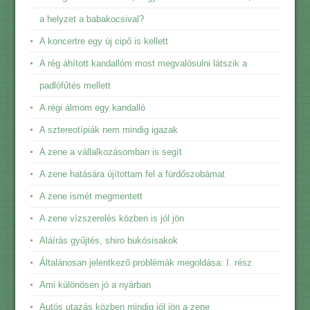
a helyzet a babakocsival?
A koncertre egy új cipő is kellett
A rég áhított kandallóm most megvalósulni látszik a
padlófűtés mellett
A régi álmom egy kandalló
A sztereotípiák nem mindig igazak
A zene a vállalkozásomban is segít
A zene hatására újítottam fel a fürdőszobámat
A zene ismét megmentett
A zene vízszerelés közben is jól jön
Aláírás gyűjtés, shiro bukósisakok
Általánosan jelentkező problémák megoldása: I. rész
Ami különösen jó a nyárban
Autós utazás közben mindig jól jön a zene