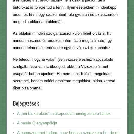
a rengeteg víz, akkor bizony nem csak a padlót, de a
bútorokat is tönkre tudja tenni. Ilyen esetekben mindenképp
érdemes hívni egy szakembert, aki gyorsan és szakszerűen
megtudja oldani a problémát.
Az oldalon minden szolgáltatásról külön lehet olvasni. Itt
minden hasznos és érdekes információ megtalálható, így
minden felmerülő kérdésedre egyből választ is kaphatsz.
Ne feledd! Hogyha valamilyen vízszereléshez kapcsolódó
szolgáltatásra van szükséged, akkor a Vízszerelés.net
csapatát bátran ajánlom. Ha nem csak felületi megoldást
szeretnél, hanem valódi probléma megoldást, akkor keresd
őket bizalommal.
Bejegyzések
A „női táska akció” szókapcsolat mindig zene a fülnek
A banda új egyenpólója
A hangszeremet tudom, hogy honnan szerezzem be, de mi