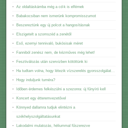
Az oldaltáskámba még a cd-k is elférnek
Babakocsiban nem ismerünk kompromisszumot
Beszereztünk egy új polcot a hangosításnak
Elszigetelt a szomszéd a zenétől
Eső, ezernyi tennivaló, bukósisak méret
Fanniból zenész nem, de kézműves még lehet!
Fesztiválozás után szervizben kötöttünk ki
Ha tudtam volna, hogy létezik vízszerelés gyorsszolgálat…
Hogy induljunk turnéra?
Időben érdemes felkészülni a szezonra: új fűnyíró kell
Koncert egy étteremvezetővel
Könnyed dallamra tudjuk elintézni a
székhelyszolgáltatásunkat
Lakodalmi mulatozás, héliummal fűszerezve