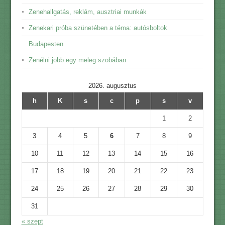
Zenehallgatás, reklám, ausztriai munkák
Zenekari próba szünetében a téma: autósboltok
Budapesten
Zenélni jobb egy meleg szobában
2026. augusztus
h
K
s
c
p
s
v
1
2
3
4
5
6
7
8
9
10
11
12
13
14
15
16
17
18
19
20
21
22
23
24
25
26
27
28
29
30
31
« szept