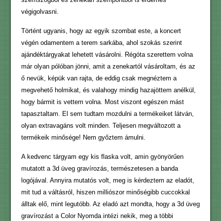
végigolvasni.
Történt ugyanis, hogy az egyik szombat este, a koncert
végén odamentem a terem sarkába, ahol szokás szerint
ajándéktárgyakat lehetett vásárolni. Régóta szerettem volna
már olyan pólóban jönni, amit a zenekartól vásároltam, és az
ő nevük, képük van rajta, de eddig csak megnéztem a
megvehető holmikat, és valahogy mindig hazajöttem anélkül,
hogy bármit is vettem volna. Most viszont egészen mást
tapasztaltam. El sem tudtam mozdulni a termékeiket látván,
olyan extravagáns volt minden. Teljesen megváltozott a
termékeik minősége! Nem győztem ámulni.
A kedvenc tárgyam egy kis flaska volt, amin gyönyörűen
mutatott a 3d üveg gravírozás, természetesen a banda
logójával. Annyira mutatós volt, meg is kérdeztem az eladót,
mit tud a váltásról, hiszen milliószor minőségibb cuccokkal
álltak elő, mint legutóbb. Az eladó azt mondta, hogy a 3d üveg
gravírozást a Color Nyomda intézi nekik, meg a többi