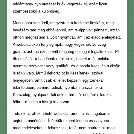
reklámtárgy nyomtatását is ők végezték el, azért ilyen
szembeszökő a különbség.
Mondanom sem kell, megvettem a kedvenc flaskám, meg
bevásároltam még ebből-abból, amire épp volt pénzem, aztán
otthon megnéztem a Color nyomdát, amit az eladó emlegetett.
A weboldalukon tényleg írják, hogy végeznek 3d üveg
gravírozást, és ezen kívül rengeteg dologgal foglalkoznak. Pl.
ők csinálták a bandának a rollupjait, bögrékre és pólókra
nyomtak szöveget vagy grafikát, és a banda kocsiján a dizájn
is tőlük való, jármű dekorációt is készítenek, szóval
lényegében, amit csak el lehet képzelni egy zenekar
tekintetében, bármire tudnak nyomtatni a számukra.
Karszalag, nyakpánt, fali dekor, térbetű, cégtábla, kirakat
fólia… minden a kisujjukban van.
Tetszik az áttekinthető weboldal, ami már önmagában is
sejteti a minőséget. Ígéretük szerint kisebb és nagyobb
megrendeléseket is felvesznek, tehát nem határoztak meg