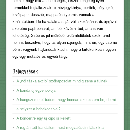
néznie, hogy mik a lehetőségek, hiszen rengeteg ilyen
termékkel foglalkoznak, pl névjegykártya, boríték, bélyegző,
levélpapír, dosszié, mappa és ilyesmik vannak a
kínálatukban. De ha valaki a saját vállalkozásának dizájnjával
szeretne papírpoharat, amiből kávézni tud, arra is van
lehetőség. Szép és jól működő reklámfelületek ezek, arról
nem is beszélve, hogy az olyan rajongók, mint én, egy csomó
pénzt vagyunk hajlandóak kiadni, hogy a birtokunkban legyen
egy-egy mutatós és egyedi tárgy.
Bejegyzések
A „női táska akció” szókapcsolat mindig zene a fülnek
A banda új egyenpólója
A hangszeremet tudom, hogy honnan szerezzem be, de mi
a helyzet a babakocsival?
A koncertre egy új cipő is kellett
A rég áhított kandallóm most megvalósulni látszik a