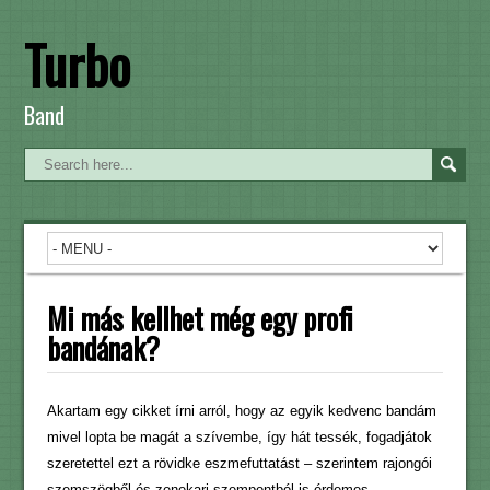
Turbo
Band
Mi más kellhet még egy profi
bandának?
Akartam egy cikket írni arról, hogy az egyik kedvenc bandám
mivel lopta be magát a szívembe, így hát tessék, fogadjátok
szeretettel ezt a rövidke eszmefuttatást – szerintem rajongói
szemszögből és zenekari szempontból is érdemes