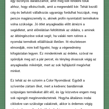
egy bizonyos darabszámot, amit meg kell rendelni tőlük
ahhoz, hogy elkészítsék, amit a megrendelő kér. Tehát kezdő
cég és befutott vállalkozás ugyanúgy fordulhat hozzájuk, meg
persze magánszemély is, akinek profin nyomtatott termékekre
volna szüksége. Jó ötlet anyagleadás előtt átnézni a
segédletet, amit előrelátóan feltöltöttek az oldalra, s aminek
az átböngészése sokat segít, ha valaki nem rutinos a
nyomdai termékek előállítását illetően. Itt részletesen
elmondják, mire kell figyelni, hogy a végeredmény
kifogástalan legyen. Ez mindenkinek az érdeke, szóval ne
spóroljuk meg azt a pár percet, és tényleg olvassuk végig az
anyagleadás mikéntjét, mert az sok fejfájástól megóvhat
minket.
Ez tehát az én sztorim a Color Nyomdával. Egyből a
szívembe zártam őket, mert a kedvenc bandámnak
szépséges termékeket állít elő, és így közvetve engem meg
sok rajongót megörvendeztetnek. Hogyha általános irodai
cikkekre van szüksége valakinek, akkor is érdemes végig