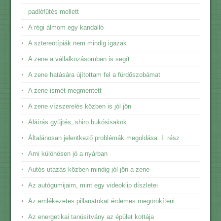
padlófűtés mellett
A régi álmom egy kandalló
A sztereotípiák nem mindig igazak
A zene a vállalkozásomban is segít
A zene hatására újítottam fel a fürdőszobámat
A zene ismét megmentett
A zene vízszerelés közben is jól jön
Aláírás gyűjtés, shiro bukósisakok
Általánosan jelentkező problémák megoldása: I. rész
Ami különösen jó a nyárban
Autós utazás közben mindig jól jön a zene
Az autógumijaim, mint egy videoklip díszletei
Az emlékezetes pillanatokat érdemes megörökíteni
Az energetikai tanúsítvány az épület kottája