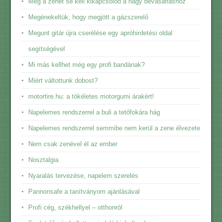
Még a zenét se kell kikapcsolod a nagy bevásárláshoz
Megénekeltük, hogy megjött a gázszerelő
Megunt gitár újra cserélése egy apróhirdetési oldal
segítségével
Mi más kellhet még egy profi bandának?
Miért váltottunk dobost?
motortire.hu: a tökéletes motorgumi árakért!
Napelemes rendszerrel a buli a tetőfokára hág
Napelemes rendszerrel semmibe nem kerül a zene élvezete
Nem csak zenével él az ember
Nosztalgia
Nyaralás tervezése, napelem szerelés
Pannonsafe a tanítványom ajánlásával
Profi cég, székhellyel – otthonról