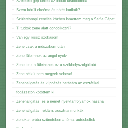
Szeletelő gép kellett az induló kisboltomba
Szem körüli ekcéma és sötét karikák?
Születésnapi zenélés közben ismertem meg a Selfie Gépet
Ti tudtok zene alatt gondolkozni?
Van egy rossz szokásom
Zene csak a műszakom után
Zene füleimnek az angol nyelv
Zene lesz a füleinknek ez a székhelyszolgáltató
Zene nélkül nem megyek sehova!
Zenehallgatás és klipnézés hatására az esztétikai
fogászaton kötöttem ki
Zenehallgatás, és a német nyelvtanfolyamok haszna
Zenehallgatás, reklám, ausztriai munkák
Zenekari próba szünetében a téma: autósboltok