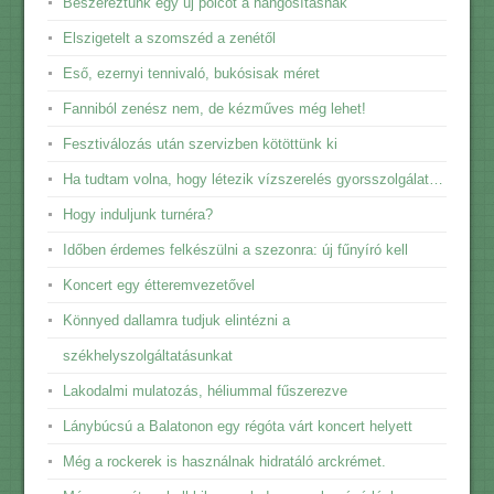
Beszereztünk egy új polcot a hangosításnak
Elszigetelt a szomszéd a zenétől
Eső, ezernyi tennivaló, bukósisak méret
Fanniból zenész nem, de kézműves még lehet!
Fesztiválozás után szervizben kötöttünk ki
Ha tudtam volna, hogy létezik vízszerelés gyorsszolgálat…
Hogy induljunk turnéra?
Időben érdemes felkészülni a szezonra: új fűnyíró kell
Koncert egy étteremvezetővel
Könnyed dallamra tudjuk elintézni a
székhelyszolgáltatásunkat
Lakodalmi mulatozás, héliummal fűszerezve
Lánybúcsú a Balatonon egy régóta várt koncert helyett
Még a rockerek is használnak hidratáló arckrémet.