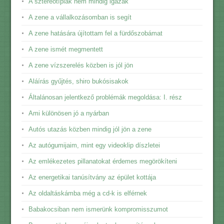
A sztereotípiák nem mindig igazak
A zene a vállalkozásomban is segít
A zene hatására újítottam fel a fürdőszobámat
A zene ismét megmentett
A zene vízszerelés közben is jól jön
Aláírás gyűjtés, shiro bukósisakok
Általánosan jelentkező problémák megoldása: I. rész
Ami különösen jó a nyárban
Autós utazás közben mindig jól jön a zene
Az autógumijaim, mint egy videoklip díszletei
Az emlékezetes pillanatokat érdemes megörökíteni
Az energetikai tanúsítvány az épület kottája
Az oldaltáskámba még a cd-k is elférnek
Babakocsiban nem ismerünk kompromisszumot