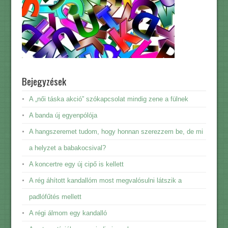
Bejegyzések
A „női táska akció” szókapcsolat mindig zene a fülnek
A banda új egyenpólója
A hangszeremet tudom, hogy honnan szerezzem be, de mi
a helyzet a babakocsival?
A koncertre egy új cipő is kellett
A rég áhított kandallóm most megvalósulni látszik a
padlófűtés mellett
A régi álmom egy kandalló