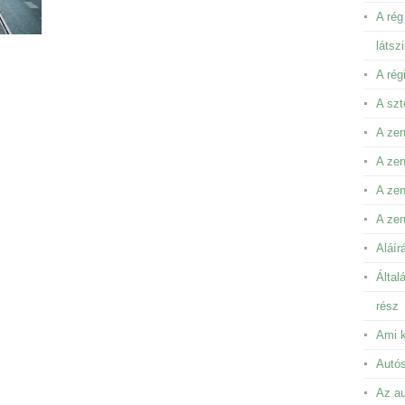
A rég
látsz
A rég
A szt
A zen
A zen
A ze
A zen
Aláír
Által
rész
Ami k
Autós
Az au