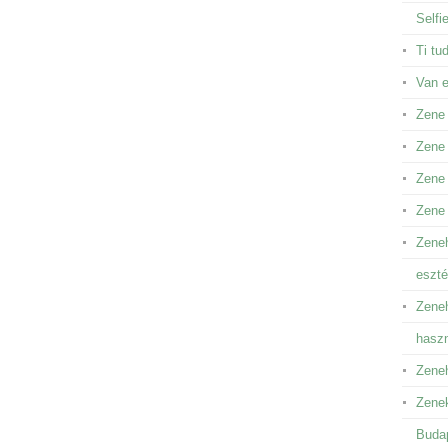
Selfi
Ti tu
Van 
Zene
Zene 
Zene 
Zene
Zeneh
eszté
Zeneh
hasz
Zeneh
Zenek
Buda