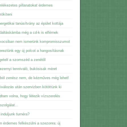
lékezetes pillanatokat érdemes
ökíteni
ergetikai tanúsítvány az épület kottája
daltáskámba még a cd-k is elférnek
kocsiban nem ismerünk kompromisszumot
reztünk egy új polcot a hangosításnak
getelt a szomszéd a zenétől
ezernyi tennivaló, bukósisak méret
ból zenész nem, de kézműves még lehet!
iválozás után szervizben kötöttünk ki
dtam volna, hogy létezik vízszerelés
sszolgálat…
induljunk turnéra?
n érdemes felkészülni a szezonra: új