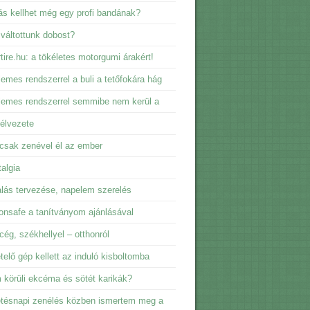
s kellhet még egy profi bandának?
 váltottunk dobost?
tire.hu: a tökéletes motorgumi árakért!
emes rendszerrel a buli a tetőfokára hág
emes rendszerrel semmibe nem kerül a
élvezete
csak zenével él az ember
algia
lás tervezése, napelem szerelés
nsafe a tanítványom ajánlásával
 cég, székhellyel – otthonról
telő gép kellett az induló kisboltomba
körüli ekcéma és sötét karikák?
tésnapi zenélés közben ismertem meg a