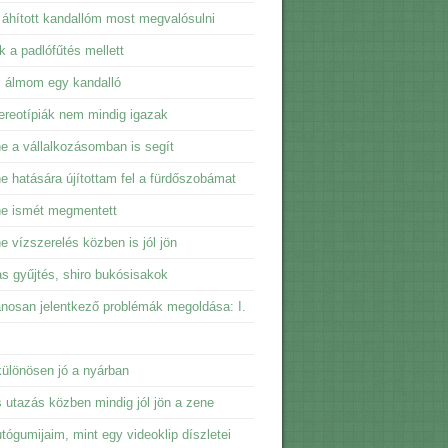
 áhított kandallóm most megvalósulni
ik a padlófűtés mellett
i álmom egy kandalló
ereotípiák nem mindig igazak
e a vállalkozásomban is segít
e hatására újítottam fel a fürdőszobámat
ne ismét megmentett
e vízszerelés közben is jól jön
ás gyűjtés, shiro bukósisakok
ánosan jelentkező problémák megoldása: I.
ülönösen jó a nyárban
 utazás közben mindig jól jön a zene
tógumijaim, mint egy videoklip díszletei