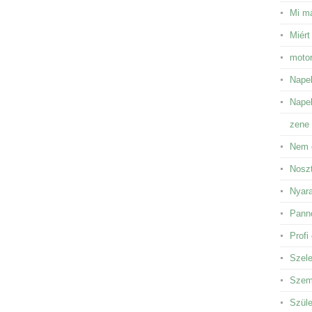
Mi má
Miért
motor
Napel
Napel
zene 
Nem 
Noszt
Nyara
Panno
Profi
Szele
Szem 
Szüle