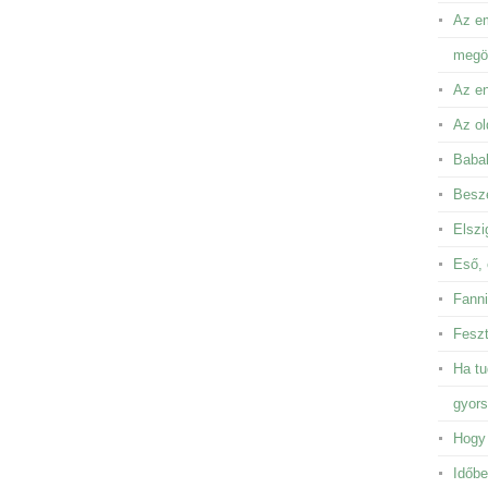
Az em
megör
Az en
Az ol
Baba
Besze
Elszi
Eső, 
Fanni
Feszt
Ha tu
gyor
Hogy 
Időbe