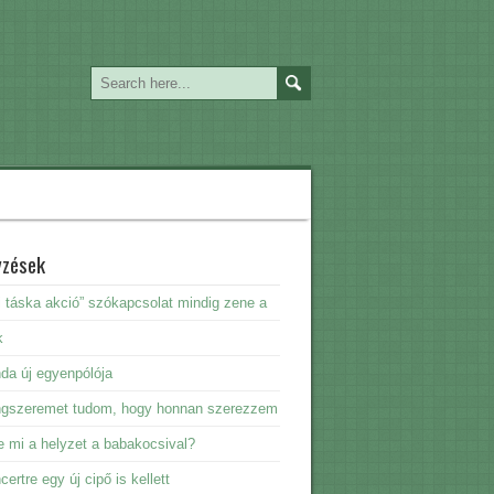
yzések
i táska akció” szókapcsolat mindig zene a
k
da új egyenpólója
ngszeremet tudom, hogy honnan szerezzem
e mi a helyzet a babakocsival?
certre egy új cipő is kellett