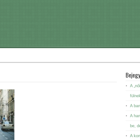
Bejeg
A „nő
fülne
A ban
A ha
be, d
A kon