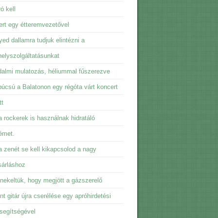
ó kell
rt egy étteremvezetővel
ed dallamra tudjuk elintézni a
elyszolgáltatásunkat
almi mulatozás, héliummal fűszerezve
úcsú a Balatonon egy régóta várt koncert
tt
 rockerek is használnak hidratáló
émet.
 zenét se kell kikapcsolod a nagy
sárláshoz
ekeltük, hogy megjött a gázszerelő
t gitár újra cserélése egy apróhirdetési
 segítségével