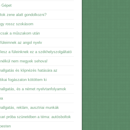
e Gépet
dtok zene alatt gondolkozni?
egy rossz szokásom
 csak a műszakom után
füleimnek az angol nyelv
lesz a füleinknek ez a székhelyszolgáltató
 nélkül nem megyek sehova!
allgatás és klipnézés hatására az
tikai fogászaton kötöttem ki
allgatás, és a német nyelvtanfolyamok
na
allgatás, reklám, ausztriai munkák
ari próba szünetében a téma: autósboltok
pesten