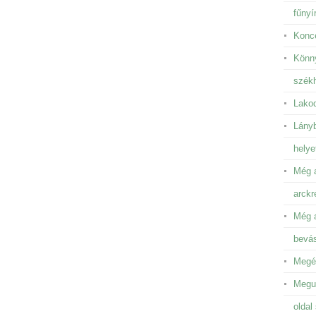
fűnyír
Konce
Könny
székh
Lakod
Lányb
helye
Még a
arckr
Még a
bevá
Megén
Megun
oldal