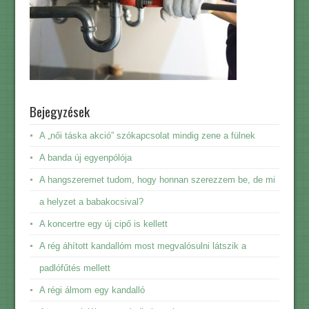
Bejegyzések
A „női táska akció” szókapcsolat mindig zene a fülnek
A banda új egyenpólója
A hangszeremet tudom, hogy honnan szerezzem be, de mi
a helyzet a babakocsival?
A koncertre egy új cipő is kellett
A rég áhított kandallóm most megvalósulni látszik a
padlófűtés mellett
A régi álmom egy kandalló