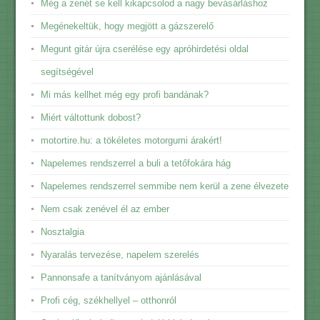
Még a zenét se kell kikapcsolod a nagy bevásárláshoz
Megénekeltük, hogy megjött a gázszerelő
Megunt gitár újra cserélése egy apróhirdetési oldal
segítségével
Mi más kellhet még egy profi bandának?
Miért váltottunk dobost?
motortire.hu: a tökéletes motorgumi árakért!
Napelemes rendszerrel a buli a tetőfokára hág
Napelemes rendszerrel semmibe nem kerül a zene élvezete
Nem csak zenével él az ember
Nosztalgia
Nyaralás tervezése, napelem szerelés
Pannonsafe a tanítványom ajánlásával
Profi cég, székhellyel – otthonról