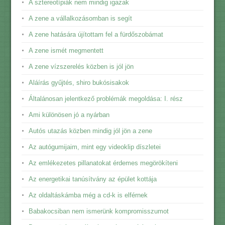
A sztereotípiák nem mindig igazak
A zene a vállalkozásomban is segít
A zene hatására újítottam fel a fürdőszobámat
A zene ismét megmentett
A zene vízszerelés közben is jól jön
Aláírás gyűjtés, shiro bukósisakok
Általánosan jelentkező problémák megoldása: I. rész
Ami különösen jó a nyárban
Autós utazás közben mindig jól jön a zene
Az autógumijaim, mint egy videoklip díszletei
Az emlékezetes pillanatokat érdemes megörökíteni
Az energetikai tanúsítvány az épület kottája
Az oldaltáskámba még a cd-k is elférnek
Babakocsiban nem ismerünk kompromisszumot