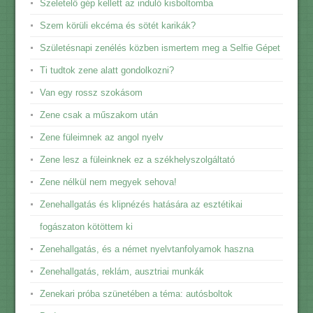
Szeletelő gép kellett az induló kisboltomba
Szem körüli ekcéma és sötét karikák?
Születésnapi zenélés közben ismertem meg a Selfie Gépet
Ti tudtok zene alatt gondolkozni?
Van egy rossz szokásom
Zene csak a műszakom után
Zene füleimnek az angol nyelv
Zene lesz a füleinknek ez a székhelyszolgáltató
Zene nélkül nem megyek sehova!
Zenehallgatás és klipnézés hatására az esztétikai
fogászaton kötöttem ki
Zenehallgatás, és a német nyelvtanfolyamok haszna
Zenehallgatás, reklám, ausztriai munkák
Zenekari próba szünetében a téma: autósboltok